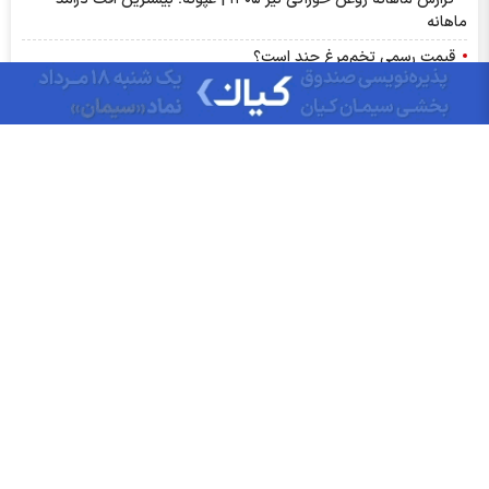
ماهانه
قیمت رسمی تخم‌مرغ چند است؟
سود شلعاب ۱۴۰۵ کی واریز می‌شود و چقدر است؟
۳۷ نماد بورسی و ۱۷ نماد فرابورسی در لیست هشدار؛ کدام نماد‌ها در
آستانه تعلیق‌اند؟
تغییر مثبت در عملکرد مالی بانک صادرات ایران/ درآمد عملیاتی 80
درصد رشد کرد
سود شبهرن ۱۴۰۵ کی واریز می‌شود و چقدر است؟
رشد ۱۶۲ درصدی سود خالص کپشیر در بهار ۱۴۰۵
توقف اجرای دستورالعمل نحوه احراز صلاحیت مدیران عامل
پشت پرده تولید روزانه ۲۰ تن فنر در خگلپا
دلار در کانال ۱۸۸ هزار تومان ماند!
آرامش شکننده در بازار انرژی/ افت قیمت نفت با گشایش‌های تازه در
تنگۀ هرمز