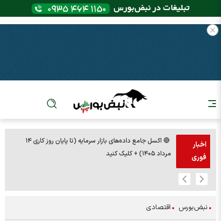
🔴 اکسل جامع داده‌های بازار سرمایه (تا پایان روز کاری ۱۴
🚨مس 14000
اخبار
مرداد ۱۴۰۵) + کلیک کنید
فوری
نبض‌بورس
اقتصادی