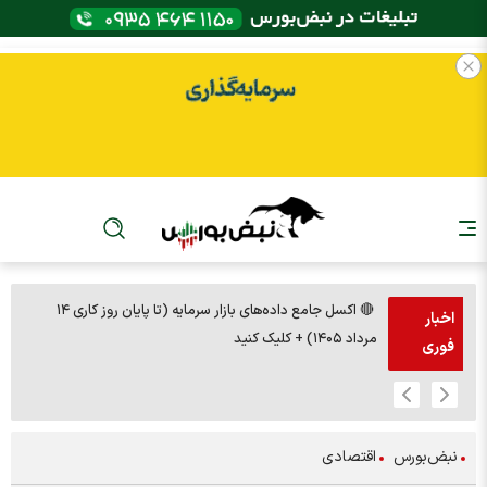
🔴 اکسل جامع داده‌های بازار سرمایه (تا پایان روز کاری ۱۴
🚨مس 14000
اخبار
مرداد ۱۴۰۵) + کلیک کنید
فوری
نبض‌بورس
اقتصادی