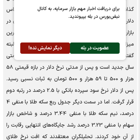
برای دریافت اخبار مهم بازار سرمایه، به کانال
گذاشت. با احتساب رقم 57 هزار و 550 تومان برای اسکناس
نبض‌بورس در بله بپیوندید.
دلار در 28 اردیبهشت 1403 و رقم 59 هزار و 300 تومان در
بازار روز گذشته، هر برگ دلار آزاد با 3 درصد رشد، بالاترین
میزان بازدهی در خرداد ماه را به خود اختصاص داد. البته
عضویت در بله
دیگر نمایش نده!
گفتنی است که نرخ انتهای ماه گذشته جزو کف‌های قیمتی
سال جدید است و پس از مدتی نرخ دلار در بازه قیمتی 58
هزار و 500 تا 59 هزار و 500 تومان به ثبات نسبی رسید.
پس از دلار نرخ سود سپرده بانکی با 2.5 درصد در رتبه دوم
قرار گرفت. اما در سمت دیگر جدول ربع سکه طلا با منفی 4
درصد، نیم سکه طلا با منفی 3.44 درصد و شاخص بازار
سهام با منفی 3.23 درصد رشد جایگاه‌های انتهایی رقابت را
از آن خود کردند. تحلیلگران معتقدند که افت نرخ طلای