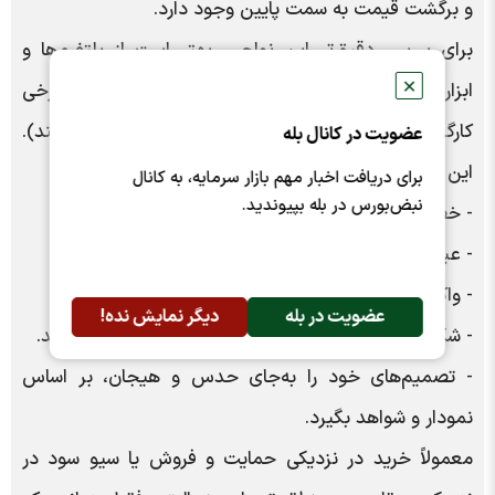
و برگشت قیمت به سمت پایین وجود دارد.
برای بررسی دقیق‌تر این نواحی، بهتر است از پلتفرم‌ها و
✕
ابزارهای آنلاین ترسیم تکنیکال استفاده شود (برخی
کارگزاری‌ها این ابزار را رایگان در اختیار اعضا قرار می‌دهند).
عضویت در کانال بله
این ابزارها کمک می‌کنند معامله‌گر:
برای دریافت اخبار مهم بازار سرمایه، به کانال
نبض‌بورس در بله بپیوندید.
- خطوط حمایت و مقاومت را روی نمودار رسم کند.
- عبور قیمت از سطوح مهم را پیگیری کند.
- واکنش قیمت به نواحی کلیدی را ببیند.
عضویت در بله
دیگر نمایش نده!
- شکست‌ها، پولبک‌ها و تغییر روندها را دقیق‌تر بررسی کند.
- تصمیم‌های خود را به‌جای حدس و هیجان، بر اساس
نمودار و شواهد بگیرد.
معمولاً خرید در نزدیکی حمایت و فروش یا سیو سود در