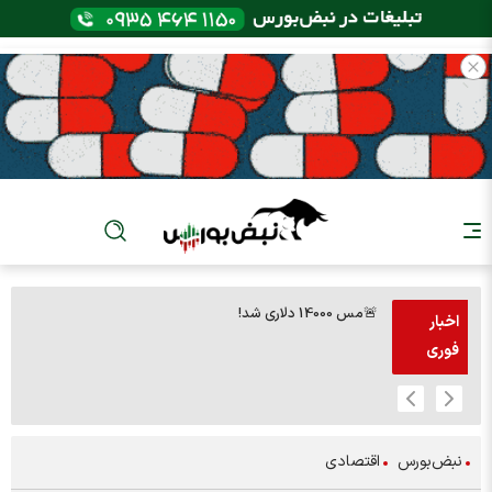
🚨مس 14000 دلاری شد!
🚨پز
اخبار
فوری
نبض‌بورس
اقتصادی