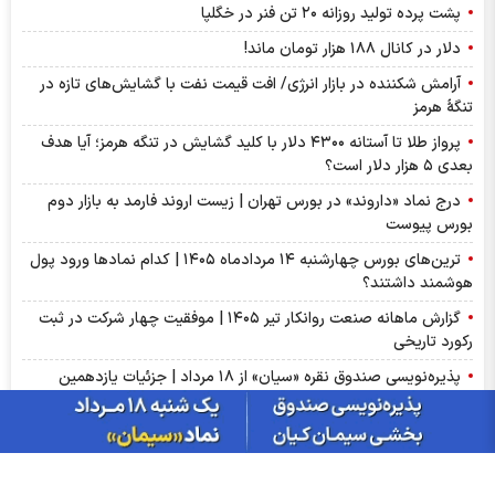
پشت پرده تولید روزانه ۲۰ تن فنر در خگلپا
دلار در کانال ۱۸۸ هزار تومان ماند!
آرامش شکننده در بازار انرژی/ افت قیمت نفت با گشایش‌های تازه در
تنگۀ هرمز
پرواز طلا تا آستانه ۴۳۰۰ دلار با کلید گشایش در تنگه هرمز؛ آیا هدف
بعدی ۵ هزار دلار است؟
درج نماد «داروند» در بورس تهران | زیست اروند فارمد به بازار دوم
بورس پیوست
ترین‌های بورس چهارشنبه ۱۴ مردادماه ۱۴۰۵ | کدام نماد‌ها ورود پول
هوشمند داشتند؟
گزارش ماهانه صنعت روانکار تیر ۱۴۰۵ | موفقیت چهار شرکت در ثبت
رکورد تاریخی
پذیره‌نویسی صندوق نقره «سیان» از ۱۸ مرداد | جزئیات یازدهمین
صندوق نقره بورس کالا
عرضه اولیه «احیا» در راه فرابورس | جزئیات عرضه اولیه احیا و میزان
نقدینگی مورد نیاز
گزارش ماهانه سنگ آهن تیر ۱۴۰۵ | کگهر؛ ستاره بی‌رقیب صنعت