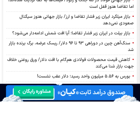
بازار جهانی فولاد در تله جنگ و رکود/ قیمت‌ها به کف نزدیک شده‌اند،
اما تقاضا هنوز قفل است
بازار میلگرد ایران زیر فشار تقاضا و ارز/ بازار جهانی هنوز سیگنال
صعودی نمی‌دهد
بازار بیلت در ایران زیر فشار تقاضا؛ آیا افت شمش ادامه‌دار می‌شود؟
سنگ‌آهن چین در دوراهی ۹۳ تا ۹۶ دلار/ ریسک عرضه، برگ برنده بازار
شد
کاهش قیمت محصولات فولادی هم‌گام با افت دلار/ ورق روغنی خلاف
جهت بازار شنا می‌کند
بورس به ۵.۵۶ میلیون واحد رسید؛ دلار عقب نشست!
مهم‌ترین اخبار کدال امروز یکشنبه ۱۸ مرداد ۱۴۰۵ | جزئیات افزایش
سرمایه و نرخ محصولات این ۸ نماد مهم
سایپا حدود ۳۶ هزار دستگاه از تعهدات خود را کاهش داد
آمار معاملات فیزیکی بورس کالا امروز یکشنبه ۱۸ مرداد | کگل، ستران،
شپنا و کچاد در صدر معاملات امروز
مجمع نوری ۱۴۰۵ | از افزایش سرمایه ۱۰.۴ همتی تا تقسیم سود ۲۳.۱
همتی نوری