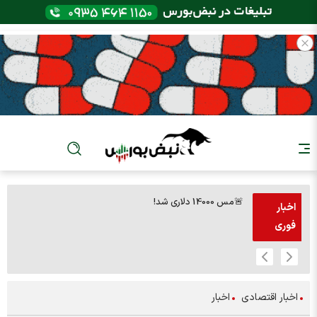
🚨مس 14000 دلاری شد!
🚨پز
اخبار
فوری
اخبار اقتصادی
اخبار