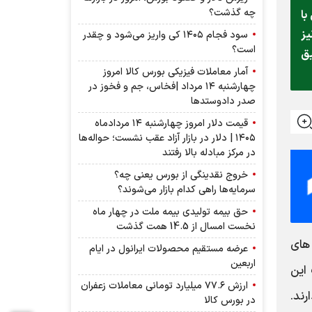
چه گذشت؟
با
یز
سود فجام ۱۴۰۵ کی واریز می‌شود و چقدر
است؟
یق
آمار معاملات فیزیکی بورس کالا امروز
چهارشنبه ۱۴ مرداد |فخاس، جم و فخوز در
صدر دادوستد‌ها
قیمت دلار امروز چهارشنبه ۱۴ مردادماه
۱۴۰۵ | دلار در بازار آزاد عقب نشست؛ حواله‌ها
در مرکز مبادله بالا رفتند
خروج نقدینگی از بورس یعنی چه؟
سرمایه‌ها راهی کدام بازار می‌شوند؟
حق بیمه تولیدی بیمه ملت در چهار ماه
نخست امسال از 14.5 همت گذشت
های
عرضه مستقیم محصولات ایرانول در ایام
اربعین
این
ارزش ۷۷.۶ میلیارد تومانی معاملات زعفران
رند.
در بورس کالا