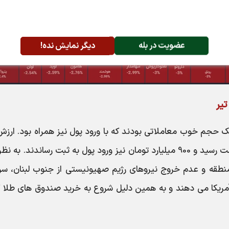
عضویت در بله
دیگر نمایش نده!
 حجم خوب معاملاتی بودند که با ورود پول نیز همراه بود. ارزش
معاملات این صندوق ها در روز جاری به 11.5 همت رسید و 900 میلیارد تومان نیز ورود پول به ثبت رساندند. ب
نطقه و عدم خروج نیروهای رژیم صهیونیستی از جنوب لبنان، سرم
 آمریکا می دهند و به همین دلیل شروع به خرید صندوق های طلا 