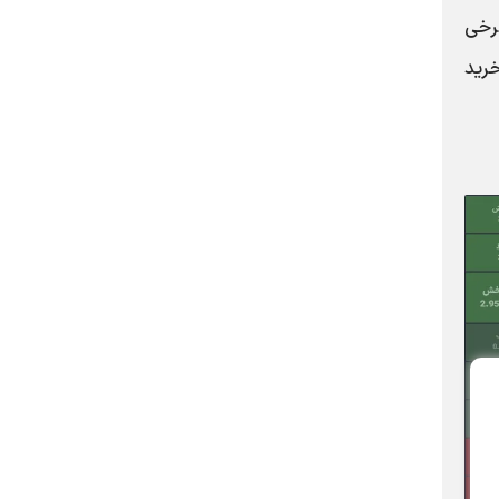
رخی
رید