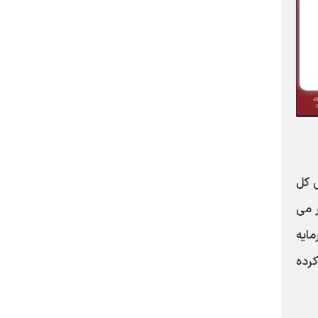
 کل
ه نظر می
ایه
کرده