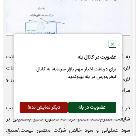
✕
به گفته این شرکت، با تلاش مستمر متخصصان، صیانت
عضویت در کانال بله
لازم از اطلاعات مشتریان و بانک‌ها انجام شده و اقدامات
برای دریافت اخبار مهم بازار سرمایه، به کانال
نبض‌بورس در بله بپیوندید.
لازم نیز متناسب با پیشرفت عملیات از طریق رسانه ملی و
مراجع ذی‌صلاح به اطلاع عموم رسیده است.
عضویت در بله
دیگر نمایش نده!
در پایان این نامه، شرکت خدمات انفورماتیک ضمن تکذیب
شایعات مطرح‌شده اعلام کرد که تاکنون تأثیر بااهمیتی بر
سود عملیاتی و سود خالص شرکت متصور نیست./منبع: