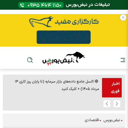
🔴 اکسل جامع داده‌های بازار سرمایه (تا پایان روز کاری ۱۴
🚨مس 14000
اخبار
مرداد ۱۴۰۵) + کلیک کنید
فوری
نبض‌بورس
اقتصادی