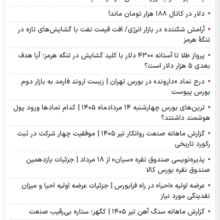
دلار در کانال ۱۸۸ هزار تومان ماند!
آرامش شکننده در بازار انرژی/ افت قیمت نفت با گشایش‌های تازه در
تنگۀ هرمز
پرواز طلا تا آستانه ۴۳۰۰ دلار با کلید گشایش در تنگه هرمز؛ آیا هدف
بعدی ۵ هزار دلار است؟
درج نماد «داروند» در بورس تهران | زیست اروند فارمد به بازار دوم
بورس پیوست
ترین‌های بورس چهارشنبه ۱۴ مردادماه ۱۴۰۵ | کدام نماد‌ها ورود پول
هوشمند داشتند؟
گزارش ماهانه صنعت روانکار تیر ۱۴۰۵ | موفقیت چهار شرکت در ثبت
رکورد تاریخی
پذیره‌نویسی صندوق نقره «سیان» از ۱۸ مرداد | جزئیات یازدهمین
صندوق نقره بورس کالا
عرضه اولیه «احیا» در راه فرابورس | جزئیات عرضه اولیه احیا و میزان
نقدینگی مورد نیاز
گزارش ماهانه سنگ آهن تیر ۱۴۰۵ | کگهر؛ ستاره بی‌رقیب صنعت