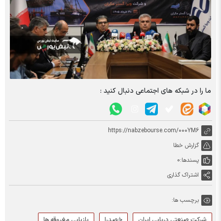
ما را در شبکه های اجتماعی دنبال کنید :
https://nabzebourse.com/000YM6
گزارش خطا
پسندها:
0
اشتراک گذاری
برچسب ها:
شرکت صنعتی دریایی ایران
خصدرا
بازیابی مغروقه ها