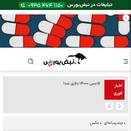
🚨مس 14000 دلاری شد!
🚨پز
اخبار
فوری
چندرسانه‌ای
عکس