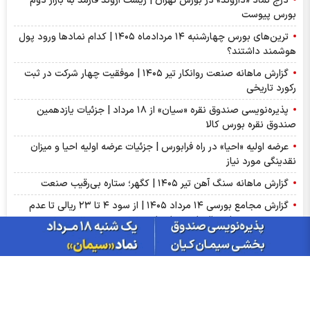
درج نماد «داروند» در بورس تهران | زیست اروند فارمد به بازار دوم
بورس پیوست
ترین‌های بورس چهارشنبه ۱۴ مردادماه ۱۴۰۵ | کدام نماد‌ها ورود پول
هوشمند داشتند؟
گزارش ماهانه صنعت روانکار تیر ۱۴۰۵ | موفقیت چهار شرکت در ثبت
رکورد تاریخی
پذیره‌نویسی صندوق نقره «سیان» از ۱۸ مرداد | جزئیات یازدهمین
صندوق نقره بورس کالا
عرضه اولیه «احیا» در راه فرابورس | جزئیات عرضه اولیه احیا و میزان
نقدینگی مورد نیاز
گزارش ماهانه سنگ آهن تیر ۱۴۰۵ | کگهر؛ ستاره بی‌رقیب صنعت
گزارش مجامع بورسی ۱۴ مرداد ۱۴۰۵ | از سود ۴ تا ۲۳ ریالی تا عدم
تصویب صورت‌های مالی این نماد‌ها
سبزپوشی بورسی با خبر توافق ایران و عمان/ پیش بینی شنبه 17
مرداد ماه
از درآمد ثابت تا طلا؛ آشنایی با صندوق‌های سرمایه‌گذاری ترنج
بازار گوگرد چین وارد فاز اصلاح شد؛ ضعف تقاضای کودهای فسفاته