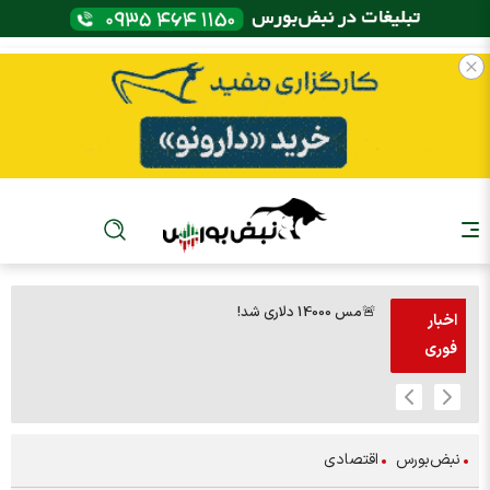
🚨مس 14000 دلاری شد!
🚨پز
اخبار
فوری
نبض‌بورس
اقتصادی