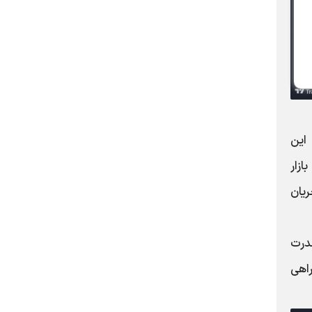
این
ازار
یان
قدرت
راهی