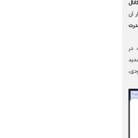
نال
 آن
درت
 در
دید
دی،