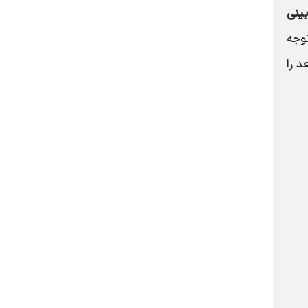
ینی
وجه
د را