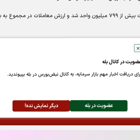
در صندوق های مبتنی بر نقره نیز حجم معاملات بیش از ۷۹۹ میلیون واحد شد و ارزش معاملات در مجمو
✕
ضویت در کانال بله
پسندها:
0
اشتراک گذاری
رای دریافت اخبار مهم بازار سرمایه، به کانال نبض‌بورس در بله بپیوندید.
عضویت در بله
دیگر نمایش نده!