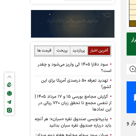
رار
آخرین اخبار
پربازدید
پربحث
قیمت ها
سود دفارا ۱۴۰۵ کی واریز می‌شود و چقدر
است؟
تهدید تعرفه 50 درصدی آمریکا برای این
کشور!
گزارش مجامع بورسی ۱۵ و ۱۷ مرداد ۱۴۰۵ |
از تنفس مجمع تا تحقق زیان ۷۲۰ ریالی در
این نماد‌ها
پذیره‌نویسی صندوق نقره «سیان»؛ هر آنچه
زار نقره در روز گذشته نشان می‌دهد که در این روز یک میلیون و ۴۸۸ هزار و
باید درباره صندوق نقره سیان بدانید
میزان سود سهام مجامع هفته دوم مرداد؛