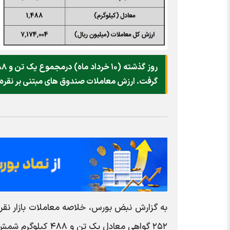
گرفت. ارزش معاملات صندوق های مبتنی بر نقره نی
۲۵۲ گواهی معادل یک تن و ۴۸۸ کیلوگرم شمش نقره به ارزش ۷۱۷ میلیارد تومان دادوستد شد.