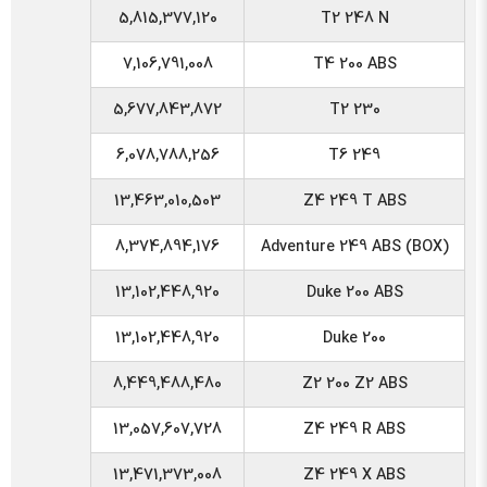
5,815,377,120
T2 248 N
7,106,791,008
T4 200 ABS
5,677,843,872
T2 230
6,078,788,256
T6 249
13,463,010,503
Z4 249 T ABS
8,374,894,176
Adventure 249 ABS (BOX)
13,102,448,920
Duke 200 ABS
13,102,448,920
Duke 200
8,449,488,480
Z2 200 Z2 ABS
13,057,607,728
Z4 249 R ABS
13,471,373,008
Z4 249 X ABS