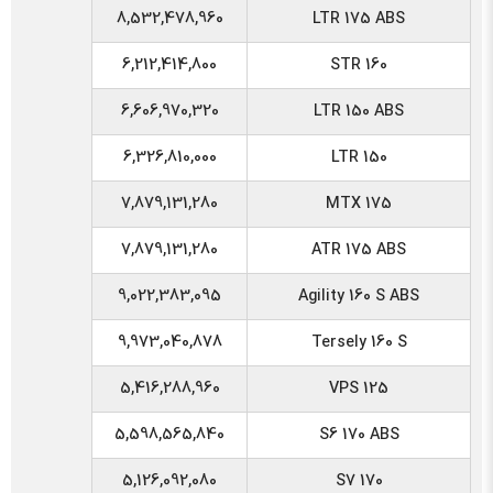
8,532,478,960
LTR 175 ABS
6,212,414,800
STR 160
6,606,970,320
LTR 150 ABS
6,326,810,000
LTR 150
7,879,131,280
MTX 175
7,879,131,280
ATR 175 ABS
9,022,383,095
Agility 160 S ABS
9,973,040,878
Tersely 160 S
5,416,288,960
VPS 125
5,598,565,840
S6 170 ABS
5,126,092,080
S7 170