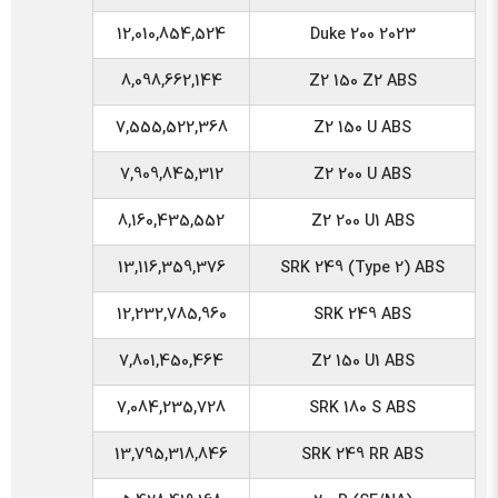
12,010,854,524
Duke 200 2023
8,098,662,144
Z2 150 Z2 ABS
7,555,522,368
Z2 150 U ABS
7,909,845,312
Z2 200 U ABS
8,160,435,552
Z2 200 U1 ABS
13,116,359,376
SRK 249 (Type 2) ABS
12,232,785,960
SRK 249 ABS
7,801,450,464
Z2 150 U1 ABS
7,084,235,728
SRK 180 S ABS
13,795,318,846
SRK 249 RR ABS