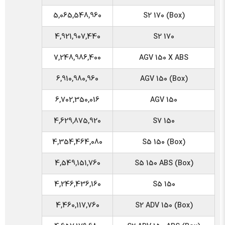
5,065,548,960
S2 170 (Box)
4,921,907,440
S2 170
7,248,986,400
AGV 150 X ABS
6,910,980,960
AGV 150 (Box)
6,702,350,016
AGV 150
4,629,875,920
S7 150
4,354,464,080
S5 150 (Box)
4,549,151,760
S5 150 ABS (Box)
4,246,436,160
S5 150
4,460,117,760
S2 ADV 150 (Box)