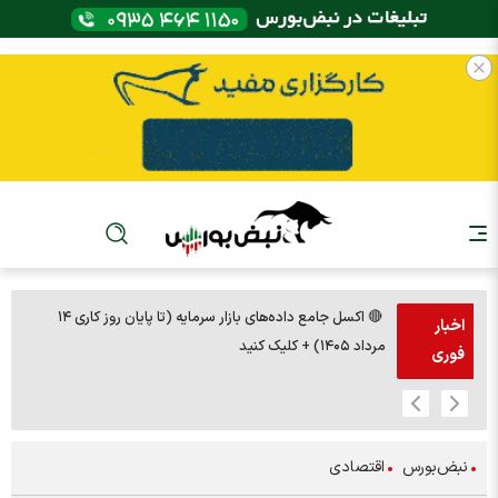
🔴 اکسل جامع داده‌های بازار سرمایه (تا پایان روز کاری ۱۴
🚨مس 14000
اخبار
مرداد ۱۴۰۵) + کلیک کنید
فوری
نبض‌بورس
اقتصادی