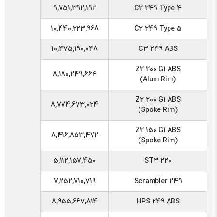
9,751,392,192
C2 249 Type 4
10,440,223,968
C2 249 Type 5
10,475,190,048
C3 249 ABS
Z2 200 G1 ABS
8,180,249,664
(Alum Rim)
Z2 200 G1 ABS
8,774,673,024
(Spoke Rim)
Z2 150 G1 ABS
8,416,853,472
(Spoke Rim)
5,112,157,450
ST3 220
7,252,710,719
Scrambler 249
8,955,667,814
HPS 249 ABS