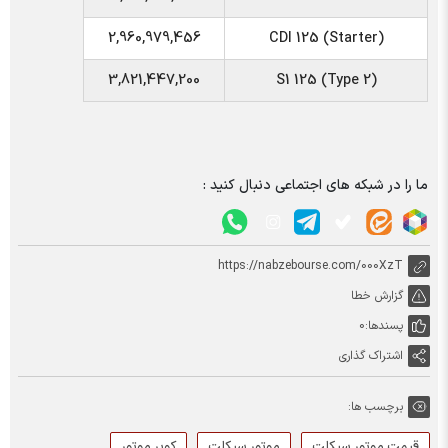
2,960,979,456
CDI 125 (Starter)
3,821,447,200
S1 125 (Type 2)
ما را در شبکه های اجتماعی دنبال کنید :
https://nabzebourse.com/000XzT
گزارش خطا
پسندها:
0
اشتراک گذاری
برچسب ها:
قیمت موتور سیکلت
موتور سیکلت
کویر موتور