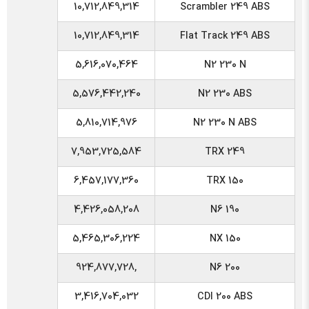
10,712,849,314
Scrambler 249 ABS
10,712,849,314
Flat Track 249 ABS
5,616,070,464
N2 230 N
5,576,442,240
N2 230 ABS
5,810,714,976
N2 230 N ABS
7,953,725,584
TRX 249
6,457,177,360
TRX 150
4,426,058,208
N6 190
5,465,306,224
NX 150
,924,877,728
N6 200
3,416,704,032
CDI 200 ABS