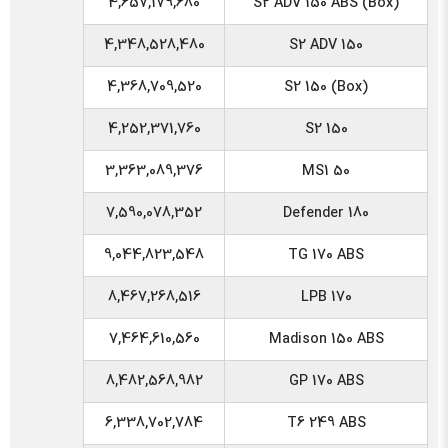
4,657,179,680
S2 ADV 150 ABS (Box)
4,348,528,480
S2 ADV 150
4,368,709,520
S2 150 (Box)
4,252,371,760
S2 150
3,363,089,376
MS1 50
7,590,078,352
Defender 180
9,044,823,548
TG 170 ABS
8,467,268,516
LPB 170
7,464,610,560
Madison 150 ABS
8,482,568,982
GP 170 ABS
6,338,702,784
T6 249 ABS