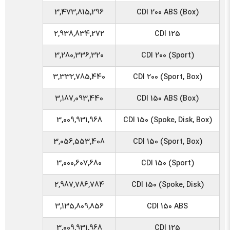
3,473,815,296
CDI 200 ABS (Box)
2,938,834,272
CDI 125
3,280,336,320
CDI 200 (Sport)
3,332,785,440
CDI 200 (Sport, Box)
3,187,093,440
CDI 150 ABS (Box)
3,009,931,968
CDI 150 (Spoke, Disk, Box)
3,056,553,408
CDI 150 (Sport, Box)
3,000,607,680
CDI 150 (Sport)
2,987,786,784
CDI 150 (Spoke, Disk)
3,135,809,856
CDI 150 ABS
3,009,931,968
CDI 125