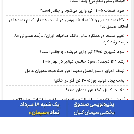
قیمت رسمی تخم‌مرغ چند است؟
سود شلعاب ۱۴۰۵ کی واریز می‌شود و چقدر است؟
۳۷ نماد بورسی و ۱۷ نماد فرابورسی در لیست هشدار؛ کدام نماد‌ها در
آستانه تعلیق‌اند؟
تغییر مثبت در عملکرد مالی بانک صادرات ایران/ درآمد عملیاتی 80
درصد رشد کرد
سود شبهرن ۱۴۰۵ کی واریز می‌شود و چقدر است؟
رشد ۱۶۲ درصدی سود خالص کپشیر در بهار ۱۴۰۵
توقف اجرای دستورالعمل نحوه احراز صلاحیت مدیران عامل
پشت پرده تولید روزانه ۲۰ تن فنر در خگلپا
دلار در کانال ۱۸۸ هزار تومان ماند!
آرامش شکننده در بازار انرژی/ افت قیمت نفت با گشایش‌های تازه در
تنگۀ هرمز
پرواز طلا تا آستانه ۴۳۰۰ دلار با کلید گشایش در تنگه هرمز؛ آیا هدف
بعدی ۵ هزار دلار است؟
درج نماد «داروند» در بورس تهران | زیست اروند فارمد به بازار دوم