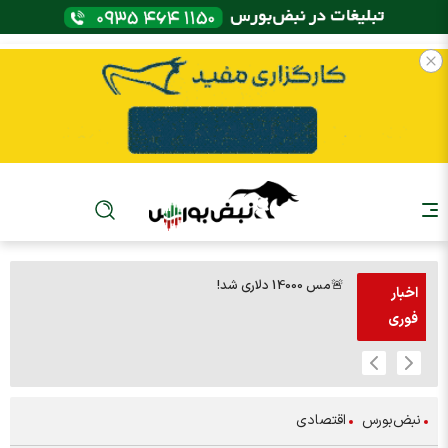
🚨مس 14000 دلاری شد!
🚨پز
اخبار
فوری
نبض‌بورس
اقتصادی