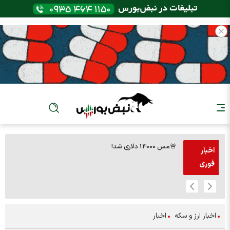
🚨مس 14000 دلاری شد!
🚨پز
اخبار
فوری
اخبار ارز و سکه
اخبار