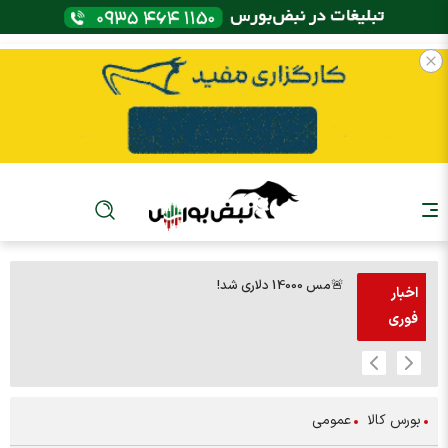
🚨مس 14000 دلاری شد!
🚨پز
اخبار
فوری
بورس کالا
عمومی