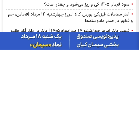
سود فجام ۱۴۰۵ کی واریز می‌شود و چقدر است؟
آمار معاملات فیزیکی بورس کالا امروز چهارشنبه ۱۴ مرداد |فخاس، جم
و فخوز در صدر دادوستد‌ها
قیمت دلار امروز چهارشنبه ۱۴ مردادماه ۱۴۰۵ | دلار در بازار آزاد عقب
نشست؛ حواله‌ها در مرکز مبادله بالا رفتند
خروج نقدینگی از بورس یعنی چه؟ سرمایه‌ها راهی کدام بازار می‌شوند؟
حق بیمه تولیدی بیمه ملت در چهار ماه نخست امسال از 14.5 همت
گذشت
عرضه مستقیم محصولات ایرانول در ایام اربعین
ارزش ۷۷.۶ میلیارد تومانی معاملات زعفران در بورس کالا
قیمت واقعی مرغ اعلام شد
جدول قیمت بلیط پرواز‌های پرتردد ۱۴ مرداد ماه ۱۴۰۵
ارزش معاملات صندوق های طلا به ۶ همت رسید
معامله ۸۴۵ کیلوگرم شمش نقره در بورس کالا
بازار ارز‌های منطقه‌ای چهارشنبه ۱۴ مرداد ۱۴۰۵