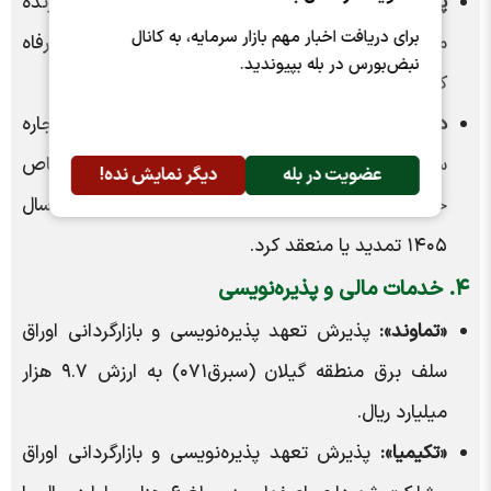
پروژه جدید «مداران»:
شرکت داده‌پردازی ایران برنده
برای دریافت اخبار مهم بازار سرمایه، به کانال
مناقصه نصب ۷۳۳ سیستم حفاظتی برای بانک رفاه
نبض‌بورس در بله بپیوندید.
کارگران به مبلغ ۴.۱۷ هزار میلیارد ریال شد.
درآمدهای عملیاتی «کفرآور»:
این شرکت قراردادهای اجاره
سالن، ماشین‌آلات و واحدهای تولیدی خود را با اشخاص
عضویت در بله
دیگر نمایش نده!
حقیقی و حقوقی به مبالغ مشخص ماهیانه تا پایان سال
۱۴۰۵ تمدید یا منعقد کرد.
۴. خدمات مالی و پذیره‌نویسی
«تماوند»:
پذیرش تعهد پذیره‌نویسی و بازارگردانی اوراق
سلف برق منطقه گیلان (سبرق۰۷۱) به ارزش ۹.۷ هزار
میلیارد ریال.
«تکیمیا»:
پذیرش تعهد پذیره‌نویسی و بازارگردانی اوراق