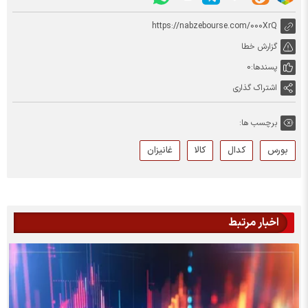
https://nabzebourse.com/000XrQ
گزارش خطا
پسندها:
0
اشتراک گذاری
برچسب ها:
بورس
کدال
کالا
غانیزان
اخبار مرتبط