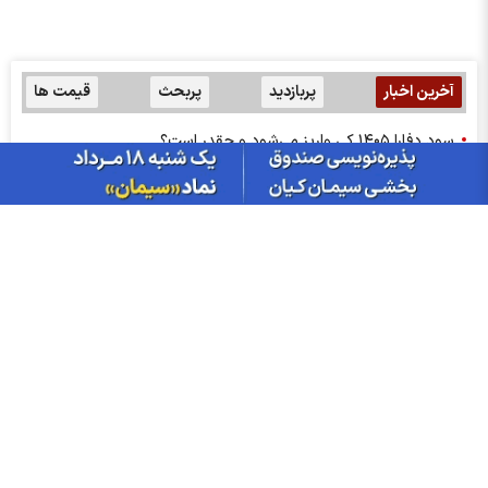
آخرین اخبار
پربازدید
پربحث
قیمت ها
سود دفارا ۱۴۰۵ کی واریز می‌شود و چقدر است؟
تهدید تعرفه 50 درصدی آمریکا برای این کشور!
گزارش مجامع بورسی ۱۵ و ۱۷ مرداد ۱۴۰۵ | از تنفس مجمع تا تحقق
زیان ۷۲۰ ریالی در این نماد‌ها
پذیره‌نویسی صندوق نقره «سیان»؛ هر آنچه باید درباره صندوق نقره
سیان بدانید
میزان سود سهام مجامع هفته دوم مرداد؛ سود ۸ نماد چه زمانی واریز
می‌شود؟
بورس وارد کانال ۵.۵ میلیون شد؛ دلار و طلا چه مسیری رفتند؟
صادرات فولاد چین ۴.۴ درصد کاهش یافت
افزایش صادرات سیمان عراق به سوریه؛ کارخانه القائم به ظرفیت کامل
رسید