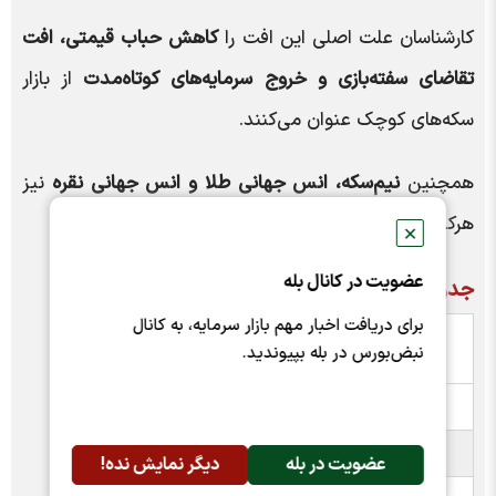
کارشناسان علت اصلی این افت را
کاهش حباب قیمتی، افت
تقاضای سفته‌بازی و خروج سرمایه‌های کوتاه‌مدت
از بازار
سکه‌های کوچک عنوان می‌کنند.
همچنین
نیم‌سکه، انس جهانی طلا و انس جهانی نقره
نیز
هرکدام حدود
۵ درصد کاهش قیمت
را تجربه کردند.
✕
عضویت در کانال بله
جدول کامل بازدهی بازارها در اردیبهشت ۱۴۰۵
برای دریافت اخبار مهم بازار سرمایه، به کانال
میزان
دارایی
نبض‌بورس در بله بپیوندید.
بازدهی
نقره ۲۴ عیار
+۲۰٪
دلار
+۱۸٪
عضویت در بله
دیگر نمایش نده!