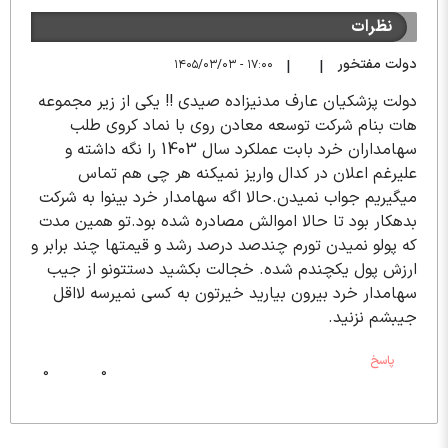
نظرات
دولت مفتخور
۱۷:۰۰ - ۱۴۰۵/۰۳/۰۳
|
|
دولت پزشکیان عارف مدنیزاده صیدی !! یکی از زیر مجموعه
هات بنام شرکت توسعه معادن روی با نماد کروی طلب
سهامداران خرد بابت عملکرد سال 1403 را نگه داشته و
علیرغم اعلان در کدال واریز نمیکنه هر چی هم تماس
میگیریم جواب نمیدن.حالا اگه سهامدار خرد بینوا به شرکت
بدهکار بود تا حالا اموالش مصادره شده بود.تو همین مدت
که پولو نمیدن تورم چندصد درصد رشد و قیمتها چند برابر و
ارزش پول یکچندم شده. خجالت بکشید دستتونو از جیب
سهامدار خرد بیرون بیارید خیرتون به کسی نمیرسه لااقل
جیبشم نزنید.
پاسخ
0
0