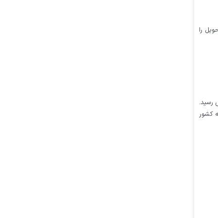
 و زمان تحویل را
مش طلا به فروش رسید.
ل از صادرات به کشور