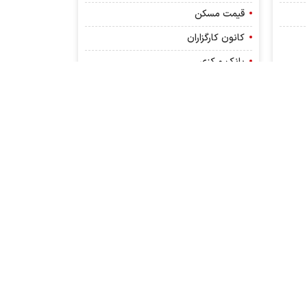
قیمت مسکن
کانون کارگزاران
بانک مرکزی
درباره ما
تماس با ما
پیوندها
RSS
نبض بورس
کلیه حقوق مادی و معنوی این سایت محفوظ و متعلق به
وب‌سایت خبری نبض بورس می‌باشد واستفاده از آن با ذکر
منبع بلامانع است. کپی بخش یا کل مطالب مخصوص اعضای
سایت تنها با کسب مجوز مکتوب امکان پذیر می باشد.
طراحی و تولید:
ایران سامانه