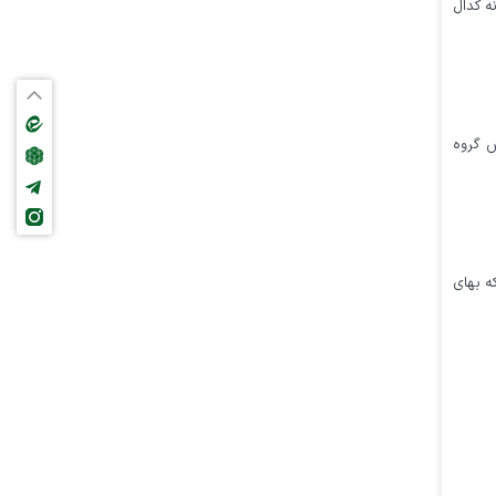
ه کدال
ش گروه
وری که بهای