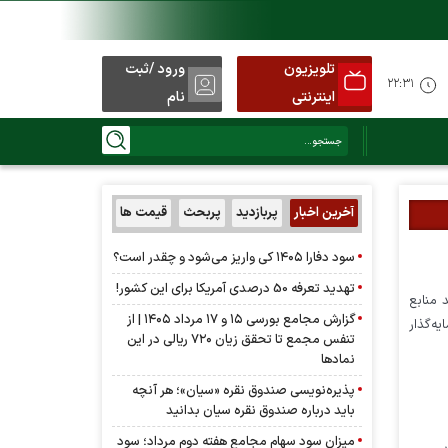
تلویزیون
ورود /ثبت
نید
۲۲:۳۱
اینترنتی
نام
آخرین اخبار
پربازدید
پربحث
قیمت ها
سود دفارا ۱۴۰۵ کی واریز می‌شود و چقدر است؟
تهدید تعرفه 50 درصدی آمریکا برای این کشور!
د منابع
گزارش مجامع بورسی ۱۵ و ۱۷ مرداد ۱۴۰۵ | از
ه‌گذار
تنفس مجمع تا تحقق زیان ۷۲۰ ریالی در این
نماد‌ها
پذیره‌نویسی صندوق نقره «سیان»؛ هر آنچه
باید درباره صندوق نقره سیان بدانید
میزان سود سهام مجامع هفته دوم مرداد؛ سود