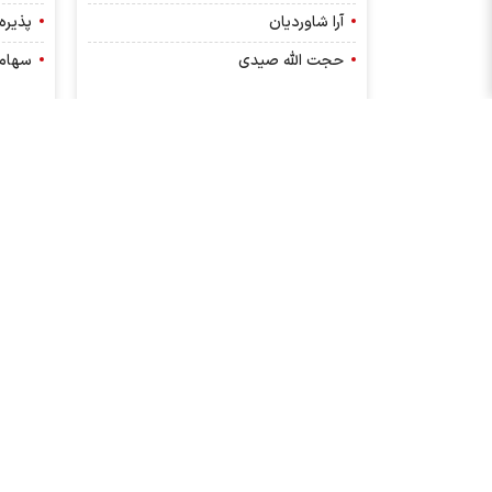
آرا شاوردیان
پذیره
حجت الله صیدی
سهام 
مطالب ویژه
لین
تاریخ مجامع شرکت های بورسی
مدیران بور
آخرین تغییرات سهامداران عمده
قیمت طلا ام
پیش بینی بورس فردا توسط کارشناسان بازارسرمایه
فملی
کدام شرکت ها افزایش سرمایه دارند؟
سود مجامع