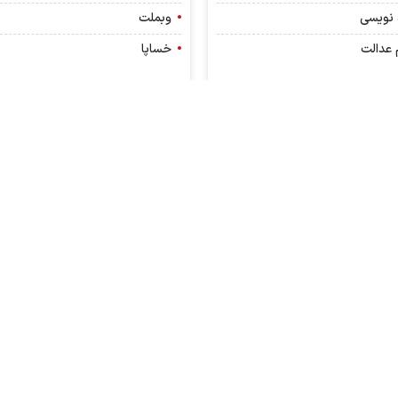
 نویسی
وبملت
عدالت
خساپا
ک های مفید
آموزش
سی
آموزش بورس
روز
واژه نامه بورسی
آموزش تحلیل بنیادی
ویدئو آموزش بورس (توضیح ساده)