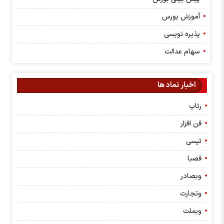
آموزش بورس
پذیره نویسی
سهام عدالت
اخبار نماد ها
رتاپ
فن افزار
تپسی
فصبا
وبصادر
وتجارت
وبملت