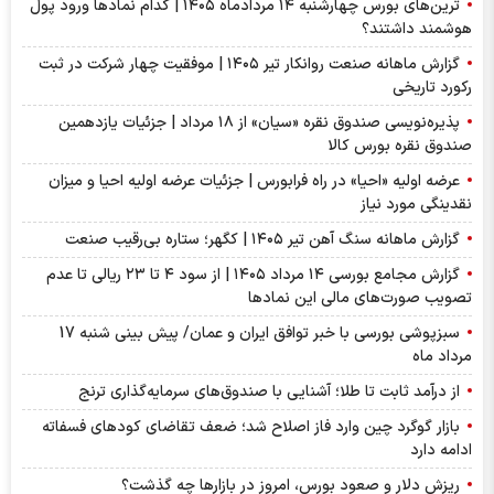
ترین‌های بورس چهارشنبه ۱۴ مردادماه ۱۴۰۵ | کدام نماد‌ها ورود پول
هوشمند داشتند؟
گزارش ماهانه صنعت روانکار تیر ۱۴۰۵ | موفقیت چهار شرکت در ثبت
رکورد تاریخی
پذیره‌نویسی صندوق نقره «سیان» از ۱۸ مرداد | جزئیات یازدهمین
صندوق نقره بورس کالا
عرضه اولیه «احیا» در راه فرابورس | جزئیات عرضه اولیه احیا و میزان
نقدینگی مورد نیاز
گزارش ماهانه سنگ آهن تیر ۱۴۰۵ | کگهر؛ ستاره بی‌رقیب صنعت
گزارش مجامع بورسی ۱۴ مرداد ۱۴۰۵ | از سود ۴ تا ۲۳ ریالی تا عدم
تصویب صورت‌های مالی این نماد‌ها
سبزپوشی بورسی با خبر توافق ایران و عمان/ پیش بینی شنبه 17
مرداد ماه
از درآمد ثابت تا طلا؛ آشنایی با صندوق‌های سرمایه‌گذاری ترنج
بازار گوگرد چین وارد فاز اصلاح شد؛ ضعف تقاضای کودهای فسفاته
ادامه دارد
ریزش دلار و صعود بورس، امروز در بازارها چه گذشت؟