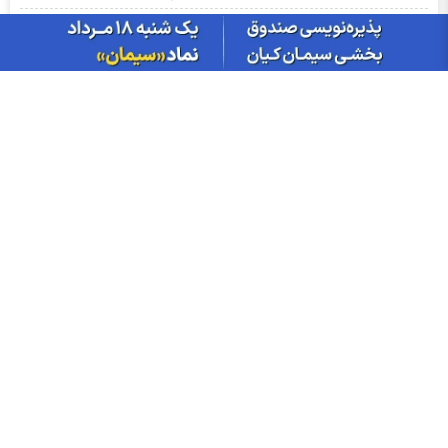
سود فجام ۱۴۰۵ کی واریز می‌شود و چقدر است؟
آمار معاملات فیزیکی بورس کالا امروز چهارشنبه ۱۴ مرداد |فخاس، جم
و فخوز در صدر دادوستد‌ها
قیمت دلار امروز چهارشنبه ۱۴ مردادماه ۱۴۰۵ | دلار در بازار آزاد عقب
نشست؛ حواله‌ها در مرکز مبادله بالا رفتند
خروج نقدینگی از بورس یعنی چه؟ سرمایه‌ها راهی کدام بازار می‌شوند؟
حق بیمه تولیدی بیمه ملت در چهار ماه نخست امسال از 14.5 همت
گذشت
اخبار چهره ها
افشین خانی
سیدعلی مدنی زاده
عبدالناصر همتی
محمدعلی شیرازی