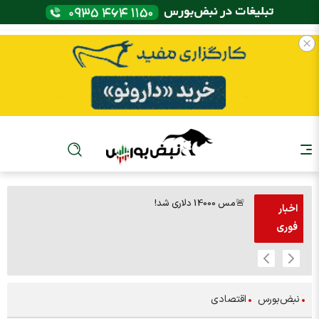
🚨مس 14000 دلاری شد!
🚨پز
اخبار
فوری
نبض‌بورس
اقتصادی