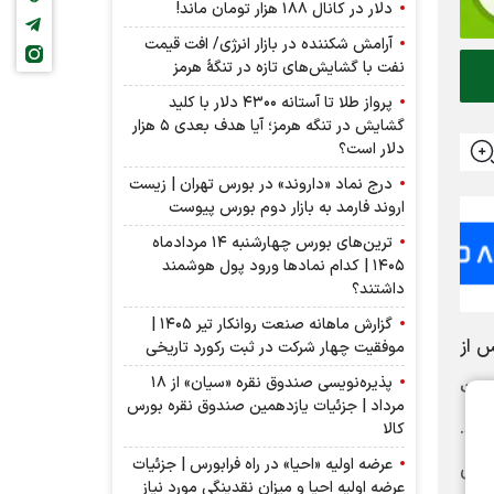
دلار در کانال ۱۸۸ هزار تومان ماند!
آرامش شکننده در بازار انرژی/ افت قیمت
نفت با گشایش‌های تازه در تنگۀ هرمز
پرواز طلا تا آستانه ۴۳۰۰ دلار با کلید
گشایش در تنگه هرمز؛ آیا هدف بعدی ۵ هزار
دلار است؟
درج نماد «داروند» در بورس تهران | زیست
اروند فارمد به بازار دوم بورس پیوست
ترین‌های بورس چهارشنبه ۱۴ مردادماه
۱۴۰۵ | کدام نماد‌ها ورود پول هوشمند
داشتند؟
گزارش ماهانه صنعت روانکار تیر ۱۴۰۵ |
صنعتی آینده سازان بهشت پارس (آینده ۱)، پس از
موفقیت چهار شرکت در ثبت رکورد تاریخی
پذیره‌نویسی صندوق نقره «سیان» از ۱۸
دیت
مرداد | جزئیات یازدهمین صندوق نقره بورس
 معامله می‌باشد.
کالا
عرضه اولیه «احیا» در راه فرابورس | جزئیات
انی
عرضه اولیه احیا و میزان نقدینگی مورد نیاز