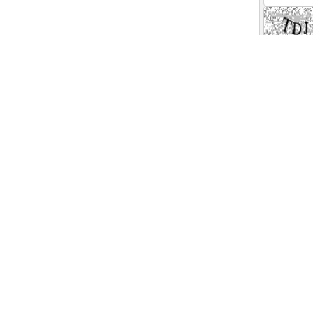
 های ویژه خبری
اخبار نماد ها
گ
رتاپ
فن افزار
 بورسی
تپسی
ولیه
فصبا
ینی بورس
وبصادر