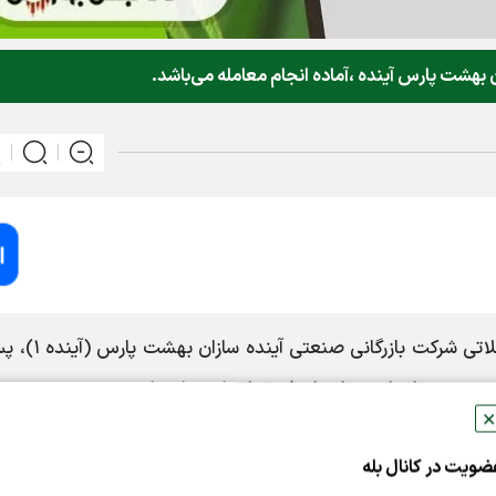
 بهشت پارس آینده ،آماده انجام معامله می‌باشد.
به نقل از کدال،نماد معاملاتی شرکت بازرگانی 
بت دوم صاحبان سهام، از طریق انجام حراج ناپیوسته بدون محدو
✕
دامنه نوسان قیمت و با اعمال یک مرحله پیش گشایش، امروز دوشنبه مورخ ۱۴۰۴/۰۱/۱۸ آماده انجام
ضویت در کانال بله
 و حذف سفارشات، در صورت لزوم بازگشایی مرتبه دوم اطلاع‌رس