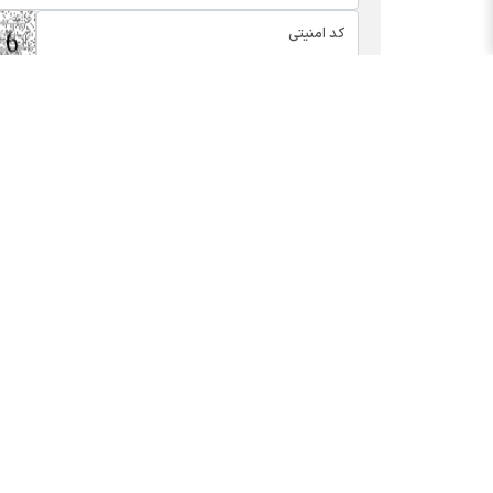
اخبار چهره ها
بسته
افشین خانی
کالابر
سیدعلی مدنی زاده
یارانه
عبدالناصر همتی
مدیران
محمدعلی شیرازی
عرضه ا
احسان دشتیانه
پیش ب