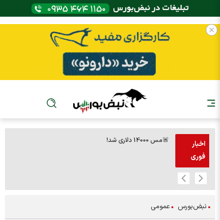
🚨مس 14000 دلاری شد!
🚨پز
اخبار
فوری
نبض‌بورس
عمومی