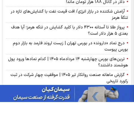
دلار در کانال ۱۸۸ هزار تومان ماند!
آرامش شکننده در بازار انرژی/ افت قیمت نفت با گشایش‌های تازه در
تنگۀ هرمز
پرواز طلا تا آستانه ۴۳۰۰ دلار با کلید گشایش در تنگه هرمز؛ آیا هدف
بعدی ۵ هزار دلار است؟
درج نماد «داروند» در بورس تهران | زیست اروند فارمد به بازار دوم
بورس پیوست
ترین‌های بورس چهارشنبه ۱۴ مردادماه ۱۴۰۵ | کدام نماد‌ها ورود پول
هوشمند داشتند؟
گزارش ماهانه صنعت روانکار تیر ۱۴۰۵ | موفقیت چهار شرکت در ثبت
رکورد تاریخی
پذیره‌نویسی صندوق نقره «سیان» از ۱۸ مرداد | جزئیات یازدهمین
صندوق نقره بورس کالا
عرضه اولیه «احیا» در راه فرابورس | جزئیات عرضه اولیه احیا و میزان
نقدینگی مورد نیاز
گزارش ماهانه سنگ آهن تیر ۱۴۰۵ | کگهر؛ ستاره بی‌رقیب صنعت
گزارش مجامع بورسی ۱۴ مرداد ۱۴۰۵ | از سود ۴ تا ۲۳ ریالی تا عدم