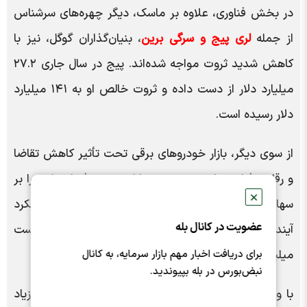
در بخش فناوری، علاوه بر ماسک، دیگر چهره‌های سرشناس
از جمله
لری پیج و سرگی برین
، بنیان‌گذاران گوگل، نیز با
کاهش شدید ثروت مواجه شده‌اند. پیج در سال جاری ۲۷.۲
میلیارد دلار از دست داده و ثروت خالص او به ۱۴۱ میلیارد
دلار رسیده است.
از سوی دیگر، بازار خودرو‌های برقی تحت تأثیر کاهش تقاضا
و رقابت فزاینده از سوی خودروسازان چینی، فشار زیادی را بر
✕
سهام تسلا وارد کرده است. تحلیلگران معتقدند که عملکرد
عضویت در کانال بله
آینده تسلا تأثیر مستقیم بر جایگاه ماسک در فهرست
برای دریافت اخبار مهم بازار سرمایه، به کانال
میلیاردر‌ها خواهد داشت.
نبض‌بورس در بله بپیوندید.
با وجود کاهش شدید دارایی، ماسک همچنان با فاصله زیاد