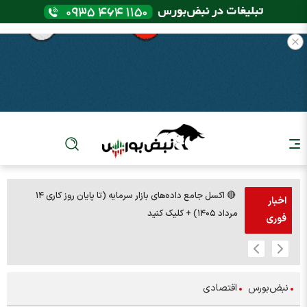
🔴 اکسل جامع داده‌های بازار سرمایه (تا پایان روز کاری ۱۴
🚨مس 14000
اخبار
مرداد ۱۴۰۵) + کلیک کنید
فوری
نبض‌بورس
اقتصادی