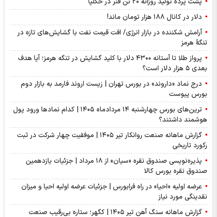
پشت پرده تولید روزانه ۲۰ تن فنر در خگلپا
دلار در کانال ۱۸۸ هزار تومان ماند!
آرامش شکننده در بازار انرژی/ افت قیمت نفت با گشایش‌های تازه در
تنگۀ هرمز
پرواز طلا تا آستانه ۴۳۰۰ دلار با کلید گشایش در تنگه هرمز؛ آیا هدف
بعدی ۵ هزار دلار است؟
درج نماد «داروند» در بورس تهران | زیست اروند فارمد به بازار دوم
بورس پیوست
ترین‌های بورس چهارشنبه ۱۴ مردادماه ۱۴۰۵ | کدام نماد‌ها ورود پول
هوشمند داشتند؟
گزارش ماهانه صنعت روانکار تیر ۱۴۰۵ | موفقیت چهار شرکت در ثبت
رکورد تاریخی
پذیره‌نویسی صندوق نقره «سیان» از ۱۸ مرداد | جزئیات یازدهمین
صندوق نقره بورس کالا
عرضه اولیه «احیا» در راه فرابورس | جزئیات عرضه اولیه احیا و میزان
نقدینگی مورد نیاز
گزارش ماهانه سنگ آهن تیر ۱۴۰۵ | کگهر؛ ستاره بی‌رقیب صنعت