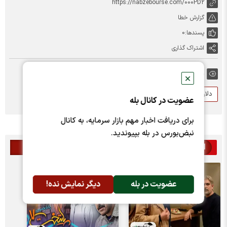
https://nabzebourse.com/000PD2
گزارش خطا
پسندها:
0
اشتراک گذاری
برچسب ها:
✕
دلار
سریال پایتخت
سریال ایرانی
عضویت در کانال بله
برای دریافت اخبار مهم بازار سرمایه، به کانال
نبض‌بورس در بله بپیوندید.
اخبار مرتبط
عضویت در بله
دیگر نمایش نده!