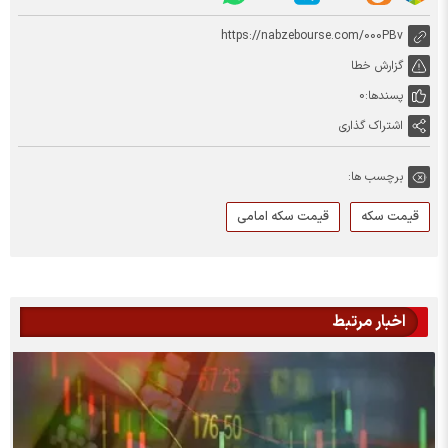
https://nabzebourse.com/000PBv
گزارش خطا
پسندها:
0
اشتراک گذاری
برچسب ها:
قیمت سکه
قیمت سکه امامی
اخبار مرتبط