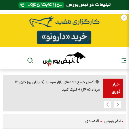
🔴 اکسل جامع داده‌های بازار سرمایه (تا پایان روز کاری ۱۴
🚨مس 14000
اخبار
مرداد ۱۴۰۵) + کلیک کنید
فوری
نبض‌بورس
اقتصادی