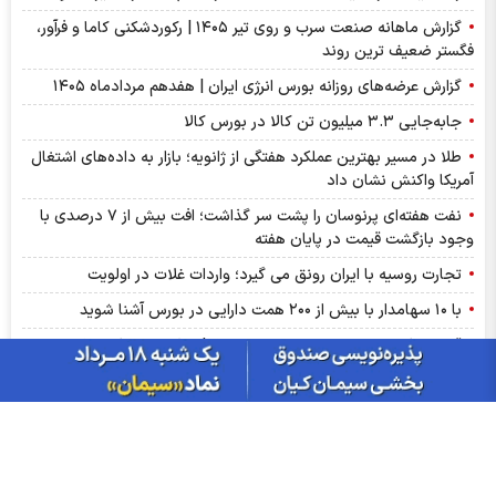
گزارش ماهانه صنعت سرب و روی تیر ۱۴۰۵ | رکوردشکنی کاما و فرآور،
فگستر ضعیف ترین روند
گزارش عرضه‌های روزانه بورس انرژی ایران | هفدهم مردادماه ۱۴۰۵
جابه‌جایی ۳.۳ میلیون تن کالا در بورس کالا
طلا در مسیر بهترین عملکرد هفتگی از ژانویه؛ بازار به داده‌های اشتغال
آمریکا واکنش نشان داد
نفت هفته‌ای پرنوسان را پشت سر گذاشت؛ افت بیش از ۷ درصدی با
وجود بازگشت قیمت در پایان هفته
تجارت روسیه با ایران رونق می گیرد؛ واردات غلات در اولویت
با ۱۰ سهامدار با بیش از ۲۰۰ همت دارایی در بورس آشنا شوید
قیمت دلار امروز شنبه ۱۷ مردادماه ۱۴۰۵ | نرخ حواله دلار به کانال
بالاتر صعود کرد
سود وتوشه ۱۴۰۵ کی واریز می‌شود و چقدر است؟
نماد ومشان پس از افشا؛ متوقف شد
توقف نماد فالوم به علت افشای اطلاعات گروه ب