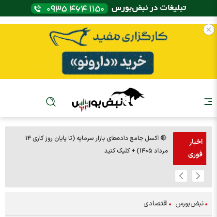
🔴 اکسل جامع داده‌های بازار سرمایه (تا پایان روز کاری ۱۴
🚨مس 14000
اخبار
مرداد ۱۴۰۵) + کلیک کنید
فوری
نبض‌بورس
اقتصادی