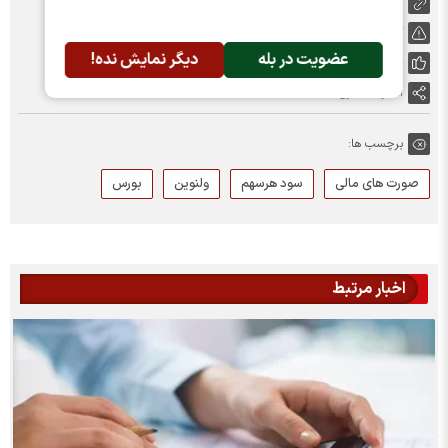
https://nabzebourse.com/000Nl1
گزارش خطا
عضویت در بله
دیگر نمایش نده!
پسندها:
0
اشتراک گذاری
برچسب ها:
صورت های مالی
سود هرسهم
ولنوین
بورس
اخبار مرتبط