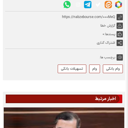
https://nabzebourse.com/000MeQ
گزارش خطا
پسندها:
0
اشتراک گذاری
برچسب ها:
وام بانکی
وام
تسهیلات بانکی
اخبار مرتبط