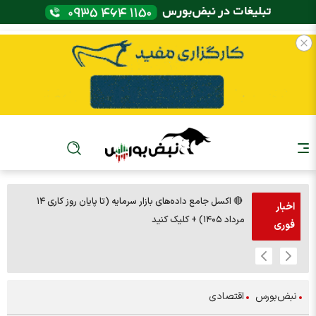
🔴 اکسل جامع داده‌های بازار سرمایه (تا پایان روز کاری ۱۴
🚨مس 14000
اخبار
مرداد ۱۴۰۵) + کلیک کنید
فوری
نبض‌بورس
اقتصادی