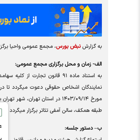
به گزارش
نبض بورس
، مجمع عمومی واحیا برگزا
الف- زمان و محل برگزاری مجمع عمومی:
به استناد ماده ۹۱ قانون تجارت ا
طبقه همکف، سالن آمفی تئاتر برگزار میگردد حضو
ع
ب– دستور جلسه:
ب