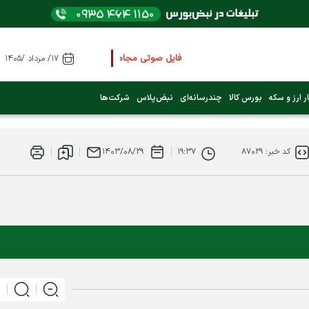
فایل صوتی مجامع و کنفرانس ها
را از اینجا گوش ک
۱۷/ مرداد /۱۴۰۵
عرضه اولیه بعدی کدام نماد است؟ (کلیک کنید)
ر ارز و سکه
بورس کالا
چندرسانه‌ای
نبض‌پلاس
شرکت‌ها
فوری:
پرداخت وام 200 میلیونی بورس از روز شنبه ۹ خرداد ۱۴۰۵
کد خبر: ۸۷۰۲۹
۱۹:۳۷
۱۴۰۳/۰۸/۲۹
فوری:
شاخص کل کانال 4 میلیون واحد را رد کرد