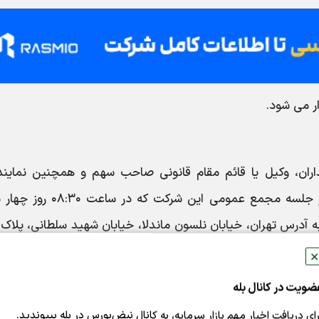
ر می شود.
ز کلیه سهامداران، وکیل یا قائم مقام قانونی صاحب سهم و همچنین نمایند
نمایندگان اشخاص حقوقی دعوت میگردد تا در جلسه مجمع عمومی این شرکت که
ر بهم رسانند.
✕
ضویت در کانال بله
رای دریافت اخبار مهم بازار سرمایه، به کانال نبض‌بورس در بله بپیوندید.