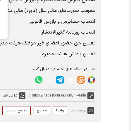
استماع گزارش هیئت مدیره و بازرس قانونی.
تصویب صورت‌های مالی سال (دوره) مالی منتهی به ۳/۰۳/۳۱
انتخاب حسابرس و بازرس قانونی
انتخاب روزنامة کثیر‌الانتشار
تعیین حق حضور اعضای غیر موظف هیئت مدیر
تعیین پاداش هیئت مدیره
ما را در شبکه های اجتماعی دنبال کنید :
https://nabzebourse.com/000Mdh
گزارش خطا
واحیا
مجمع
مجمع عمومی
برچسب ها: