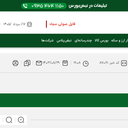
فایل صوتی مجامع و کنفرانس ها
را از اینجا گوش ک
۱۷/ مرداد /۱۴۰۵
عرضه اولیه بعدی کدام نماد است؟ (کلیک کنید)
ر ارز و سکه
بورس کالا
چندرسانه‌ای
نبض‌پلاس
شرکت‌ها
فوری:
پرداخت وام 200 میلیونی بورس از روز شنبه ۹ خرداد ۱۴۰۵
کد خبر: ۸۷۰۱۹
۱۹:۰۸
۱۴۰۳/۰۸/۲۹
فوری:
شاخص کل کانال 4 میلیون واحد را رد کرد