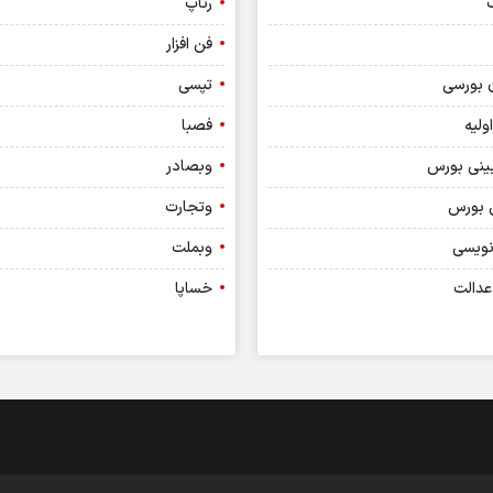
گ
رتاپ
فن افزار
 بورسی
تپسی
ولیه
فصبا
ینی بورس
وبصادر
 بورس
وتجارت
نویسی
وبملت
عدالت
خساپا