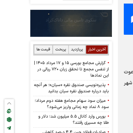
آخرین اخبار
پربازدید
پربحث
قیمت ها
گزارش مجامع بورسی ۱۵ و ۱۷ مرداد ۱۴۰۵ |
از تنفس مجمع تا تحقق زیان ۷۲۰ ریالی در
عوت
این نماد‌ها
۱ در استان تهران، شهر
پذیره‌نویسی صندوق نقره «سیان»؛ هر آنچه
باید درباره صندوق نقره سیان بدانید
میزان سود سهام مجامع هفته دوم مرداد؛
سود ۸ نماد چه زمانی واریز می‌شود؟
بورس وارد کانال ۵.۵ میلیون شد؛ دلار و
طلا چه مسیری رفتند؟
صادرات فولاد چین ۴.۴ درصد کاهش