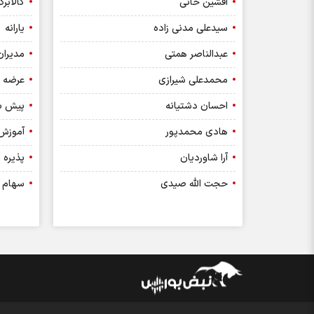
افشین خانی
کالابر
سیدعلی مدنی زاده
یارانه
عبدالناصر همتی
مدیران
محمدعلی شیرازی
عرضه ا
احسان دشتیانه
پیش ب
هادی محمدپور
آموزش
آرا شاوردیان
پذیره 
حجت الله صیدی
سهام 