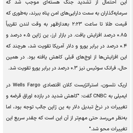
این احتمال از تشدید جنگ هسته‌ای موجب شد که
سرمایه‌گذاران به سمت دارایی‌های امن پناه ببرند، به‌طوری که
قیمت طلا تا ساعت ۲:۲۳ بعدازظهر به وقت لندن تقریباً
۰.۸۵ درصد افزایش یافت. در بازار ارز، ین ژاپن ۰.۵ درصد و
۰.۴ درصد در برابر یورو و دلار آمریکا تقویت شد، هرچند که
این افزایش‌ها از اوج‌های قبلی کاهش یافته بود. در همین
حال، فرانک سوئیس نیز ۰.۳ درصد در برابر یورو تقویت شد.
اریک نلسون، استراتژیست کلان اقتصادی Wells Fargo در
ایمیلی به CNBC گفت: "کاهش شدید در بازده اوراق قرضه و
تغییرات در نرخ تبدیل دلار به ین ژاپن جالب توجه بود، اما
به‌نظر می‌رسد حتی مهم‌تر از آن این است که چقدر سریع این
تغییرات محو شد."