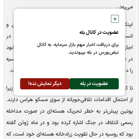
می‌رود.
✕
اینکه آیا سایر متحدان ائتلاف ناتو که کمک‌های نظامی و
عضویت در کانال بله
انسانی به اوکراین ارائه می‌دهند، با تصمیم کاخ سفید در
برای دریافت اخبار مهم بازار سرمایه، به کانال
اجازه دادن به کی‌یف برای استفاده از سلاح‌های محلی خود
نبض‌بورس در بله بپیوندید.
در عملیات‌هایی که به‌طور خاص هدف قرار دادن خاک روسیه
را دارند، هم‌راستا خواهند شد یا خیر، هنوز مشخص نیست.
عضویت در بله
دیگر نمایش نده!
تا کنون، متحدان ناتو عمدتاً از این گام اجتناب کرده‌اند، زیرا
از احتمال اقدامات تلافی‌جویانه از سوی مسکو هراس دارند.
پوتین پیش‌تر به خطر تحریک هسته‌ای در صورت مداخله
رسمی ائتلاف در جنگ اشاره کرده بود و در ماه ژوئن گفته
بود که روسیه در حال تقویت زرادخانه هسته‌ای خود است، که