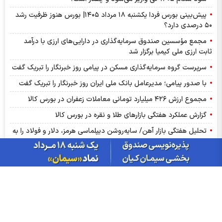
پیش‌بینی بورس فردا یکشنبه ۱۸ مرداد ۱۴۰۵| بورس هنوز ظرفیت رشد
۵۰ درصدی دارد؟
مجمع مؤسسین صندوق سرمایه‌گذاری در دارایی‌های ارزی با درآمد
ثابت ارزی ملی کیمیا برگزار شد
سرپرست گروه سرمایه‌گذاری مسکن در پیامی روز خبرنگار را تبریک گفت
با صدور پیامی؛ مدیرعامل بانک ملی ایران روز خبرنگار را تبریک گفت
مجموع ارزش ۴۲۶ میلیارد تومانی معاملات زعفران در بورس کالا
گزارش عملکرد هفتگی بازارهای طلا و نقره در بورس کالا
تحلیل هفتگی بازار آهن/ سایه‌روشن دیپلماسی هرمز، دلار و فولاد را به
مسیر نزولی کشاند
گزارش ماهانه صنعت سیمان تیر ۱۴۰۵ | سصوفی ضعیف‌ترین عملکرد
ماهانه، رکوردشکنی ۵ نماد
بازگشت تقاضا به بازار محصولات فولادی/ رشد معاملات در سایه
کاهش عرضه
کشف قیمت میلگرد در غیاب تقاضا/ بازگشت معاملات، جهش اسمی را
خنثی کرد