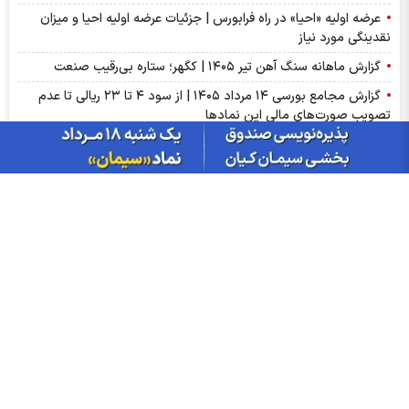
عرضه اولیه «احیا» در راه فرابورس | جزئیات عرضه اولیه احیا و میزان
نقدینگی مورد نیاز
گزارش ماهانه سنگ آهن تیر ۱۴۰۵ | کگهر؛ ستاره بی‌رقیب صنعت
گزارش مجامع بورسی ۱۴ مرداد ۱۴۰۵ | از سود ۴ تا ۲۳ ریالی تا عدم
تصویب صورت‌های مالی این نماد‌ها
سبزپوشی بورسی با خبر توافق ایران و عمان/ پیش بینی شنبه 17
مرداد ماه
از درآمد ثابت تا طلا؛ آشنایی با صندوق‌های سرمایه‌گذاری ترنج
بازار گوگرد چین وارد فاز اصلاح شد؛ ضعف تقاضای کودهای فسفاته
ادامه دارد
ریزش دلار و صعود بورس، امروز در بازارها چه گذشت؟
سود فجام ۱۴۰۵ کی واریز می‌شود و چقدر است؟
آمار معاملات فیزیکی بورس کالا امروز چهارشنبه ۱۴ مرداد |فخاس، جم
و فخوز در صدر دادوستد‌ها
اخبار چهره ها