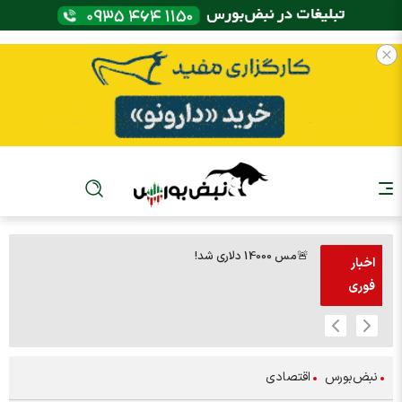
🚨مس 14000 دلاری شد!
🚨پز
اخبار
فوری
نبض‌بورس
اقتصادی