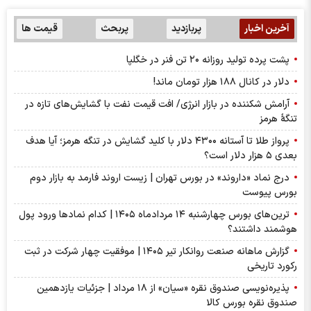
آخرین اخبار
پربازدید
پربحث
قیمت ها
پشت پرده تولید روزانه ۲۰ تن فنر در خگلپا
دلار در کانال ۱۸۸ هزار تومان ماند!
آرامش شکننده در بازار انرژی/ افت قیمت نفت با گشایش‌های تازه در
تنگۀ هرمز
پرواز طلا تا آستانه ۴۳۰۰ دلار با کلید گشایش در تنگه هرمز؛ آیا هدف
بعدی ۵ هزار دلار است؟
درج نماد «داروند» در بورس تهران | زیست اروند فارمد به بازار دوم
بورس پیوست
ترین‌های بورس چهارشنبه ۱۴ مردادماه ۱۴۰۵ | کدام نماد‌ها ورود پول
هوشمند داشتند؟
گزارش ماهانه صنعت روانکار تیر ۱۴۰۵ | موفقیت چهار شرکت در ثبت
رکورد تاریخی
پذیره‌نویسی صندوق نقره «سیان» از ۱۸ مرداد | جزئیات یازدهمین
صندوق نقره بورس کالا