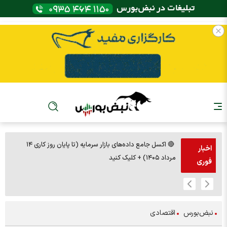
🔴 اکسل جامع داده‌های بازار سرمایه (تا پایان روز کاری ۱۴
🚨مس 14000
اخبار
مرداد ۱۴۰۵) + کلیک کنید
فوری
نبض‌بورس
اقتصادی