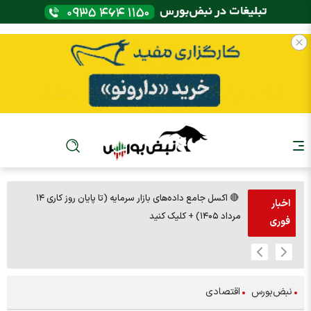
🔴 اکسل جامع داده‌های بازار سرمایه (تا پایان روز کاری ۱۴
🚨مس 14000
اخبار
مرداد ۱۴۰۵) + کلیک کنید
فوری
نبض‌بورس
اقتصادی