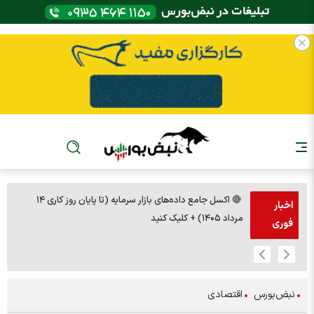
🔴 اکسل جامع داده‌های بازار سرمایه (تا پایان روز کاری ۱۴
🚨مس 14000
اخبار
مرداد ۱۴۰۵) + کلیک کنید
فوری
نبض‌بورس
اقتصادی