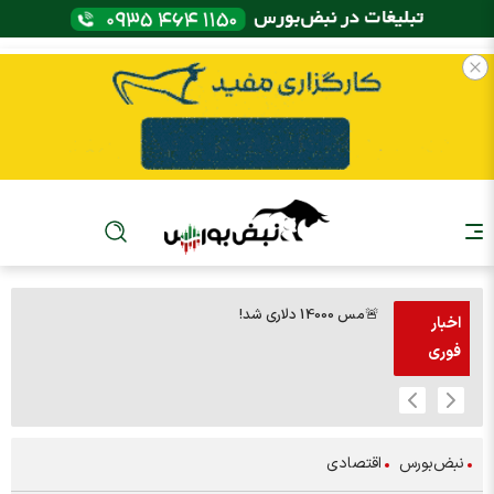
🚨مس 14000 دلاری شد!
🚨پز
اخبار
فوری
نبض‌بورس
اقتصادی