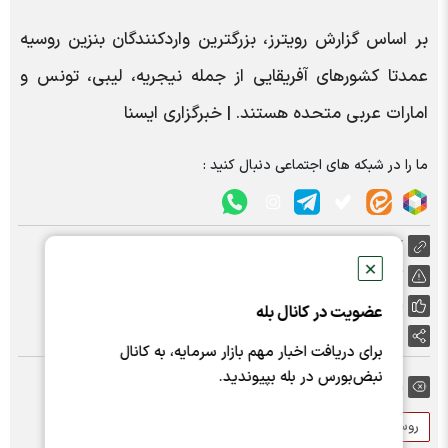
بر اساس گزارش رویترز، بزرگترین واردکنندگان بنزین روسیه
عمدتا کشورهای آفریقایی از جمله نیجریه، لیبی، تونس و
امارات عربی متحده هستند. | خبرگزاری ایسنا
ما را در شبکه های اجتماعی دنبال کنید :
https://nabzebourse.com/000MWY
✕
گزارش خطا
پسندها:
0
عضویت در کانال بله
اشتراک گذاری
برای دریافت اخبار مهم بازار سرمایه، به کانال
نبض‌بورس در بله بپیوندید.
برچسب ها:
روسیه
نفت روسیه