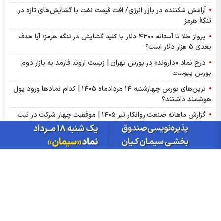
آرامش شکننده در بازار انرژی/ افت قیمت نفت با گشایش‌های تازه در
تنگۀ هرمز
پرواز طلا تا آستانه ۴۳۰۰ دلار با کلید گشایش در تنگه هرمز؛ آیا هدف
بعدی ۵ هزار دلار است؟
درج نماد «داروند» در بورس تهران | زیست اروند فارمد به بازار دوم
بورس پیوست
ترین‌های بورس چهارشنبه ۱۴ مردادماه ۱۴۰۵ | کدام نماد‌ها ورود پول
هوشمند داشتند؟
گزارش ماهانه صنعت روانکار تیر ۱۴۰۵ | موفقیت چهار شرکت در ثبت
رکورد تاریخی
پذیره‌نویسی صندوق نقره «سیان» از ۱۸ مرداد | جزئیات یازدهمین
صندوق نقره بورس کالا
عرضه اولیه «احیا» در راه فرابورس | جزئیات عرضه اولیه احیا و میزان
نقدینگی مورد نیاز
گزارش ماهانه سنگ آهن تیر ۱۴۰۵ | کگهر؛ ستاره بی‌رقیب صنعت
گزارش مجامع بورسی ۱۴ مرداد ۱۴۰۵ | از سود ۴ تا ۲۳ ریالی تا عدم
تصویب صورت‌های مالی این نماد‌ها