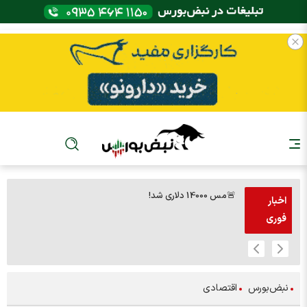
🚨مس 14000 دلاری شد!
🚨پز
اخبار
فوری
نبض‌بورس
اقتصادی