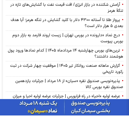
آرامش شکننده در بازار انرژی/ افت قیمت نفت با گشایش‌های تازه در
تنگۀ هرمز
پرواز طلا تا آستانه ۴۳۰۰ دلار با کلید گشایش در تنگه هرمز؛ آیا هدف
بعدی ۵ هزار دلار است؟
درج نماد «داروند» در بورس تهران | زیست اروند فارمد به بازار دوم
بورس پیوست
ترین‌های بورس چهارشنبه ۱۴ مردادماه ۱۴۰۵ | کدام نماد‌ها ورود پول
هوشمند داشتند؟
گزارش ماهانه صنعت روانکار تیر ۱۴۰۵ | موفقیت چهار شرکت در ثبت
رکورد تاریخی
پذیره‌نویسی صندوق نقره «سیان» از ۱۸ مرداد | جزئیات یازدهمین
صندوق نقره بورس کالا
عرضه اولیه «احیا» در راه فرابورس | جزئیات عرضه اولیه احیا و میزان
نقدینگی مورد نیاز
گزارش ماهانه سنگ آهن تیر ۱۴۰۵ | کگهر؛ ستاره بی‌رقیب صنعت
گزارش مجامع بورسی ۱۴ مرداد ۱۴۰۵ | از سود ۴ تا ۲۳ ریالی تا عدم
تصویب صورت‌های مالی این نماد‌ها