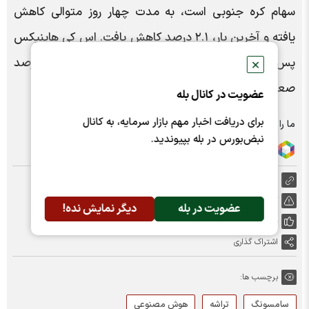
سهام کره جنوبی است، به مدت چهار روز متوالی کاهش
یافته و آخرین بار، ۲.۱ درصد کاهش یافت. اس کی هاینیکس
پس از کاهش در دو روز معامله گذشته، حداکثر ۲ درصد
✕
صعود کرد. | خبرگزاری ایسنا
عضویت در کانال بله
برای دریافت اخبار مهم بازار سرمایه، به کانال
ما را در شبکه های اجتماعی دنبال کنید :
نبض‌بورس در بله بپیوندید.
https://nabzebourse.com/000MVO
گزارش خطا
عضویت در بله
دیگر نمایش نده!
پسندها:
0
اشتراک گذاری
برچسب ها:
سامسونگ
تراشه
هوش مصنوعی