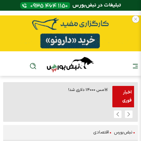
🚨مس 14000 دلاری شد!
🚨پز
اخبار
فوری
نبض‌بورس
اقتصادی