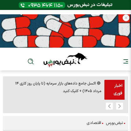
🔴 اکسل جامع داده‌های بازار سرمایه (تا پایان روز کاری ۱۴
🚨مس 14000
اخبار
مرداد ۱۴۰۵) + کلیک کنید
فوری
نبض‌بورس
اقتصادی