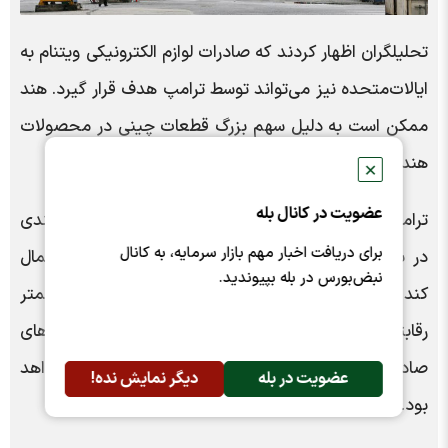
تحلیلگران اظهار کردند که صادرات لوازم الکترونیکی ویتنام به
ایالات‌متحده نیز می‌تواند توسط ترامپ هدف قرار گیرد. هند
ممکن است به دلیل سهم بزرگ قطعات چینی در محصولات
هندی، هدف اقدامات حمایتی ایالات‌متحده قرار گیرد.
✕
عضویت در کانال بله
ترامپ همچنین می‌تواند تعرفه‌های بالاتری بر کالاهای هندی
برای دریافت اخبار مهم بازار سرمایه، به کانال
در بخش‌هایی مانند خودرو، منسوجات و داروسازی اعمال
نبض‌بورس در بله بپیوندید.
کند که می‌تواند صادرات هند را در ایالات متحده کمتر
رقابتی کند. آجی ساهای، مدیر فدراسیون سازمان‌های
صادراتی هند گفت که جنگ تجاری برای هند خطرناک خواهد
عضویت در بله
دیگر نمایش نده!
بود.