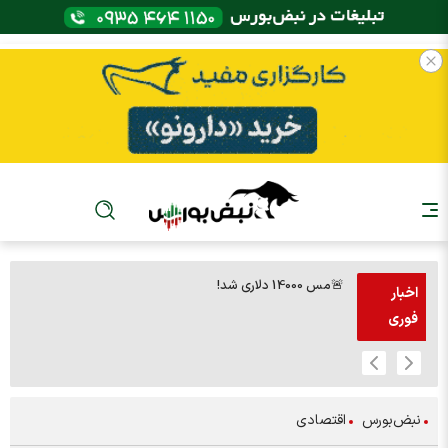
🚨مس 14000 دلاری شد!
🚨پز
اخبار
فوری
نبض‌بورس
اقتصادی