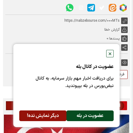
https://nabzebourse.com/000MTs
گزارش خطا
پسندها:
0
اشتراک گذاری
✕
برچسب ها:
عضویت در کانال بله
فرصت شغلی
ترکیه
نرخ بیکاری ترکیه
برای دریافت اخبار مهم بازار سرمایه، به کانال
نبض‌بورس در بله بپیوندید.
اخبار مرتبط
عضویت در بله
دیگر نمایش نده!