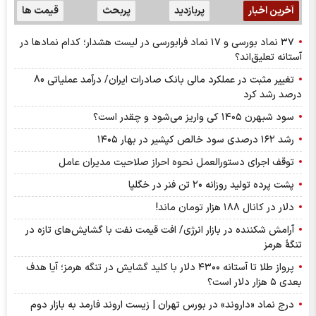
آخرین اخبار
پربازدید
پربحث
قیمت ها
۳۷ نماد بورسی و ۱۷ نماد فرابورسی در لیست هشدار؛ کدام نماد‌ها در
آستانه تعلیق‌اند؟
تغییر مثبت در عملکرد مالی بانک صادرات ایران/ درآمد عملیاتی 80
درصد رشد کرد
سود شبهرن ۱۴۰۵ کی واریز می‌شود و چقدر است؟
رشد ۱۶۲ درصدی سود خالص کپشیر در بهار ۱۴۰۵
توقف اجرای دستورالعمل نحوه احراز صلاحیت مدیران عامل
پشت پرده تولید روزانه ۲۰ تن فنر در خگلپا
دلار در کانال ۱۸۸ هزار تومان ماند!
آرامش شکننده در بازار انرژی/ افت قیمت نفت با گشایش‌های تازه در
تنگۀ هرمز
پرواز طلا تا آستانه ۴۳۰۰ دلار با کلید گشایش در تنگه هرمز؛ آیا هدف
بعدی ۵ هزار دلار است؟
درج نماد «داروند» در بورس تهران | زیست اروند فارمد به بازار دوم