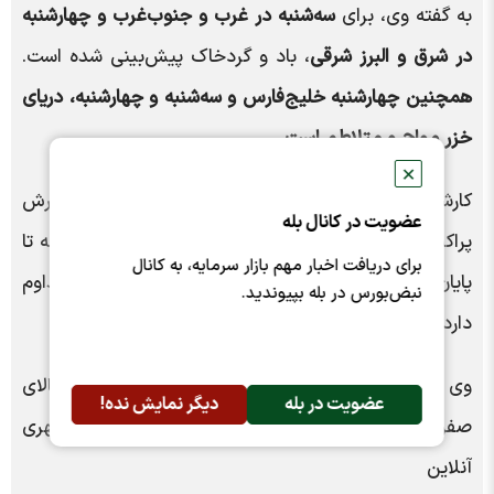
به گفته وی، برای
سه‌شنبه در غرب و جنوب‌غرب و چهارشنبه
در شرق و البرز شرقی
، باد و گردخاک پیش‌بینی شده است.
همچنین چهارشنبه خلیج‌فارس و سه‌شنبه و چهارشنبه، دریای
خزر مواج و متلاطم است.
✕
کارشناس سازمان هواشناسی افزود: تهران امروز گاهی بارش
عضویت در کانال بله
پراکنده دارد. و فردا بارش های پایتخت رگباری می‌شود که تا
برای دریافت اخبار مهم بازار سرمایه، به کانال
پایان هفته این بارش‌ها با شدت و ضعف در تهران تداوم
نبض‌بورس در بله بپیوندید.
دارد.
وی افزود: بیشینه دمای پایتخت امروز به ۲۰ درجه بالای
عضویت در بله
دیگر نمایش نده!
صفر می رسد و
هوای تهران از فردا سرد می‌شود.
/همشهری
آنلاین