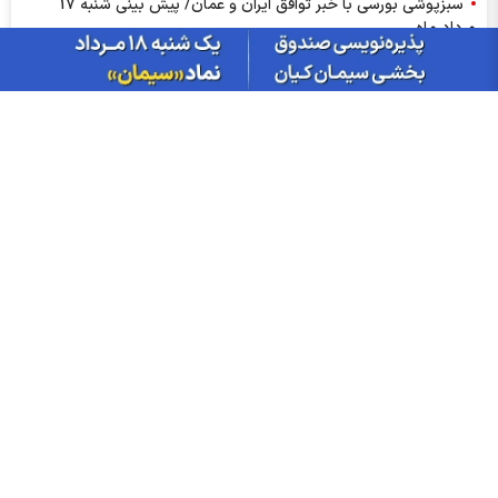
سبزپوشی بورسی با خبر توافق ایران و عمان/ پیش بینی شنبه 17
مرداد ماه
از درآمد ثابت تا طلا؛ آشنایی با صندوق‌های سرمایه‌گذاری ترنج
بازار گوگرد چین وارد فاز اصلاح شد؛ ضعف تقاضای کودهای فسفاته
ادامه دارد
ریزش دلار و صعود بورس، امروز در بازارها چه گذشت؟
سود فجام ۱۴۰۵ کی واریز می‌شود و چقدر است؟
آمار معاملات فیزیکی بورس کالا امروز چهارشنبه ۱۴ مرداد |فخاس، جم
و فخوز در صدر دادوستد‌ها
قیمت دلار امروز چهارشنبه ۱۴ مردادماه ۱۴۰۵ | دلار در بازار آزاد عقب
نشست؛ حواله‌ها در مرکز مبادله بالا رفتند
خروج نقدینگی از بورس یعنی چه؟ سرمایه‌ها راهی کدام بازار می‌شوند؟
حق بیمه تولیدی بیمه ملت در چهار ماه نخست امسال از 14.5 همت
گذشت
عرضه مستقیم محصولات ایرانول در ایام اربعین
ارزش ۷۷.۶ میلیارد تومانی معاملات زعفران در بورس کالا