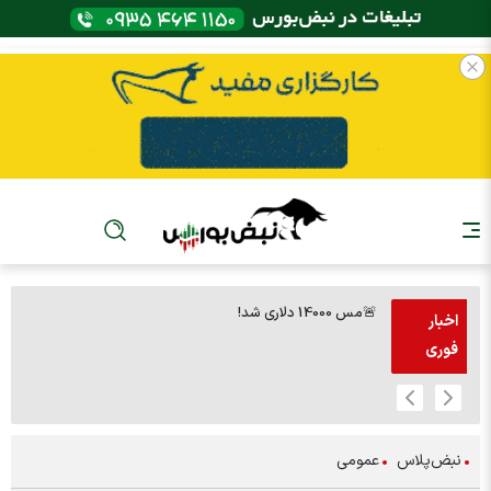
🚨مس 14000 دلاری شد!
🚨پز
اخبار
فوری
نبض‌پلاس
عمومی