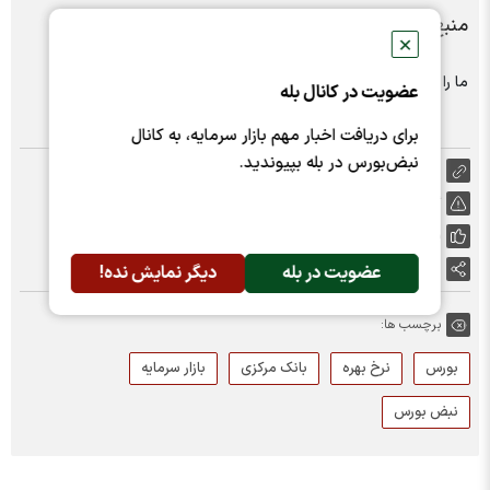
منبع: سنا
✕
ما را در شبکه های اجتماعی دنبال کنید :
عضویت در کانال بله
برای دریافت اخبار مهم بازار سرمایه، به کانال
نبض‌بورس در بله بپیوندید.
https://nabzebourse.com/000MTH
گزارش خطا
پسندها:
0
اشتراک گذاری
عضویت در بله
دیگر نمایش نده!
برچسب ها:
بورس
نرخ بهره
بانک مرکزی
بازار سرمایه
نبض بورس