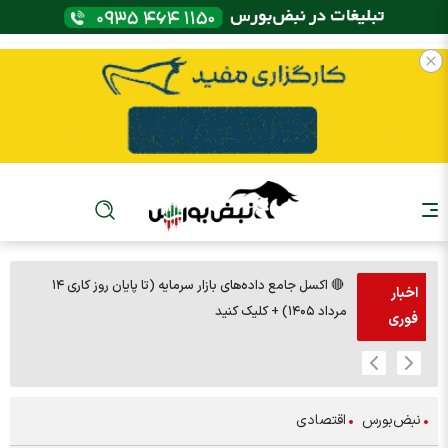
🔴 اکسل جامع داده‌های بازار سرمایه (تا پایان روز کاری ۱۴
🚨مس 14000
اخبار
مرداد ۱۴۰۵) + کلیک کنید
فوری
نبض‌بورس
اقتصادی