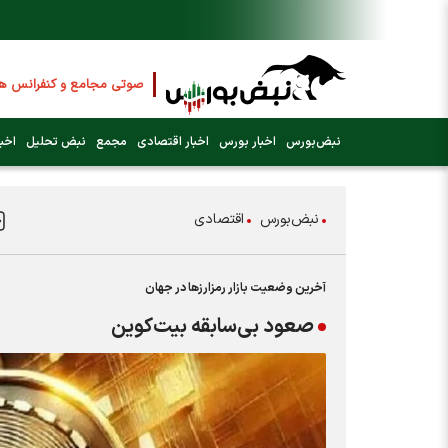
فایل صوتی مجامع و کنفرانس ها
را ا
عرضه اولیه بعدی کدام نماد است؟ (ک
نبض‌بورس
اخبار بورس
اخبار اقتصادی
مجمع
نبض تحلیل
اخبا
فوری:
پرداخت وام 200 میلیونی بورس از روز شنبه ۹ خرداد ۱۴۰۵
نبض‌بورس
اقتصادی
فوری:
شاخص کل کانال 4 میلیون واحد را رد کرد
آخرین وضعیت بازار رمزارزها در جهان
صعود بی‌سابقه بیت‌کوین