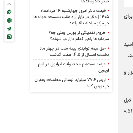
صدر دادوستد‌ها
قیمت دلار امروز چهارشنبه ۱۴ مردادماه
برای
۱۴۰۵ | دلار در بازار آزاد عقب نشست؛ حواله‌ها
در مرکز مبادله بالا رفتند
خروج نقدینگی از بورس یعنی چه؟
سرمایه‌ها راهی کدام بازار می‌شوند؟
امید
حق بیمه تولیدی بیمه ملت در چهار ماه
د.
نخست امسال از 14.5 همت گذشت
عرضه مستقیم محصولات ایرانول در ایام
اربعین
 در ساعت ۹:۲۲ صبح به وقت شرقی ۴.۲۸ درصد جهش کرد و به قیمت ۸۰ هزار و
ارزش ۷۷.۶ میلیارد تومانی معاملات زعفران
در بورس کالا
 روز قبل
۲.۱۶ درصد بیشتر شده است. در حال حاضر ۵۸.۲۵ درصد کل بازار ارزهای دیجیتال در اختیار بیت‌کوین است که ۰.۵۱