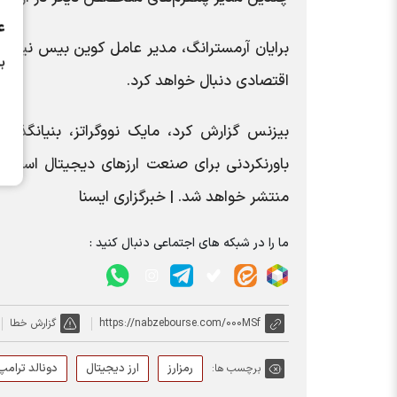
ع
برایان آرمسترانگ، مدیر عامل کوین بیس نیز خا
ب
اقتصادی دنبال خواهد کرد.
بیزنس گزارش کرد، مایک نووگراتز، بنیانگذار
باورنکردنی برای صنعت ارزهای دیجیتال است و
منتشر خواهد شد. | خبرگزاری ایسنا
ما را در شبکه های اجتماعی دنبال کنید :
https://nabzebourse.com/000MSf
گزارش خطا
رمزارز
ارز دیجیتال
دونالد ترامپ
برچسب ها: