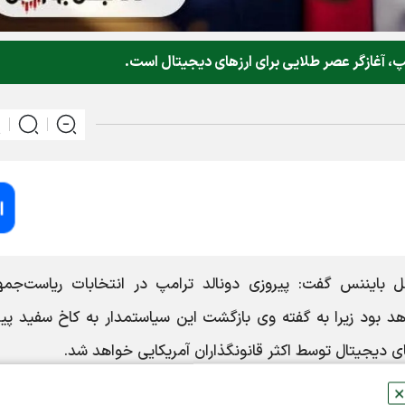
، آغازگر عصر طلایی برای ارزهای دیجیتال است.
ل بایننس گفت: پیروزی دونالد ترامپ در انتخابات ریاست‌جمه
د بود زیرا به گفته وی بازگشت این سیاستمدار به کاخ سفید پیر
ی دیجیتال توسط اکثر قانونگذاران آمریکایی خواهد شد.
✕
 دیجیتال نیز با نظر وی موافق هستند.