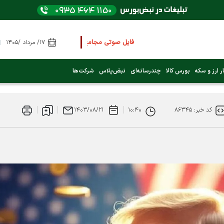
فایل صوتی مجامع و کنفرانس ها
را از اینجا گوش کنی
۱۷/ مرداد /۱۴۰۵
عرضه اولیه بعدی کدام نماد است؟ (کلیک کنید)
ر ارز و سکه
بورس کالا
چندرسانه‌ای
نبض‌پلاس
شرکت‌ها
فوری:
پرداخت وام 200 میلیونی بورس از روز شنبه ۹ خرداد ۱۴۰۵
کد خبر: ۸۶۳۴۵
۱۰:۴۰
۱۴۰۳/۰۸/۲۱
فوری:
شاخص کل کانال 4 میلیون واحد را رد کرد