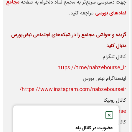
جهت دسترسی سریع‌تر به مجمع نماد دلخواه به صفحه
مجامع
نمادهای بورسی
مراجعه کنید.
گزیده و حواشی مجامع را در شبکه‌های اجتماعی نبض‌بورس
دنبال کنید
کانال تلگرام
https://t.me/nabzebourse_ir
اینستاگرام نبض بورس
https://www.instagram.com/nabzebourseir/
کانال روبیکا
https://rubika.ir/nabzebourse
✕
کانال ایتا
عضویت در کانال بله