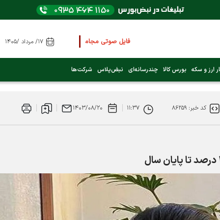
فایل صوتی مجامع و کنفرانس ها
را از اینجا گوش کنید
۱۷/ مرداد /۱۴۰۵
عرضه اولیه بعدی کدام نماد است؟ (کلیک کنید)
ر ارز و سکه
بورس کالا
چندرسانه‌ای
نبض‌پلاس
شرکت‌ها
فوری:
پرداخت وام 200 میلیونی بورس از روز شنبه ۹ خرداد ۱۴۰۵
کد خبر: ۸۶۲۵۹
۱۱:۳۷
۱۴۰۳/۰۸/۲۰
فوری:
شاخص کل کانال 4 میلیون واحد را رد کرد