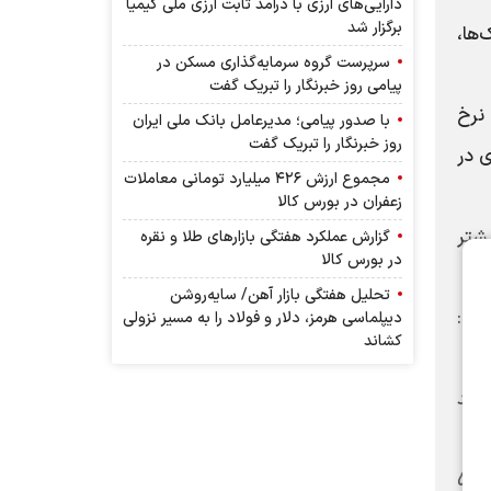
دارایی‌های ارزی با درآمد ثابت ارزی ملی کیمیا
برگزار شد
‌ها،
سرپرست گروه سرمایه‌گذاری مسکن در
پیامی روز خبرنگار را تبریک گفت
نرخ
با صدور پیامی؛ مدیرعامل بانک ملی ایران
روز خبرنگار را تبریک گفت
یل مهم دیگری در
مجموع ارزش ۴۲۶ میلیارد تومانی معاملات
زعفران در بورس کالا
شتر
گزارش عملکرد هفتگی بازارهای طلا و نقره
در بورس کالا
تحلیل هفتگی بازار آهن/ سایه‌روشن
زود:
دیپلماسی هرمز، دلار و فولاد را به مسیر نزولی
کشاند
پیش‌بینی کرد: با اعمال این سیاست تا پایان سال، نرخ بهره به کمتر از ۳۰ درصد
ندیری، با اشاره به تاثیر سیاست جدید بانک مرکزی، درباره هزینه تامین مالی نیز توضیح داد: هزینه تامین مالی حدود ۵