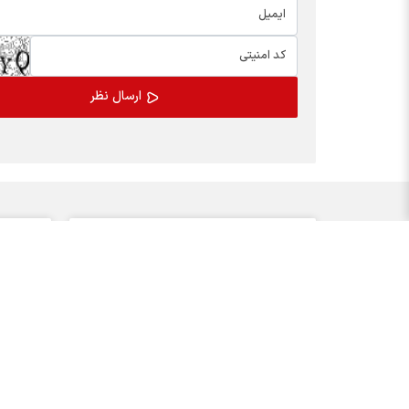
اخبار چهره ها
بسته
افشین خانی
کالابر
سیدعلی مدنی زاده
یارانه
عبدالناصر همتی
مدیران
محمدعلی شیرازی
عرضه ا