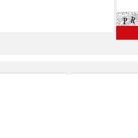
 های ویژه خبری
اخبار نماد ها
گ
رتاپ
فن افزار
 بورسی
تپسی
ولیه
فصبا