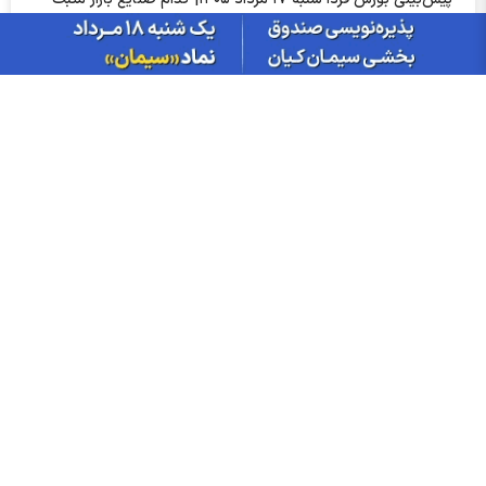
می‌شوند؟
گزارش ماهانه روغن خوراکی تیر ۱۴۰۵ | غپونه؛ بیشترین افت درآمد
ماهانه
قیمت رسمی تخم‌مرغ چند است؟
سود شلعاب ۱۴۰۵ کی واریز می‌شود و چقدر است؟
۳۷ نماد بورسی و ۱۷ نماد فرابورسی در لیست هشدار؛ کدام نماد‌ها در
آستانه تعلیق‌اند؟
تغییر مثبت در عملکرد مالی بانک صادرات ایران/ درآمد عملیاتی 80
درصد رشد کرد
سود شبهرن ۱۴۰۵ کی واریز می‌شود و چقدر است؟
رشد ۱۶۲ درصدی سود خالص کپشیر در بهار ۱۴۰۵
توقف اجرای دستورالعمل نحوه احراز صلاحیت مدیران عامل
پشت پرده تولید روزانه ۲۰ تن فنر در خگلپا
دلار در کانال ۱۸۸ هزار تومان ماند!
آرامش شکننده در بازار انرژی/ افت قیمت نفت با گشایش‌های تازه در