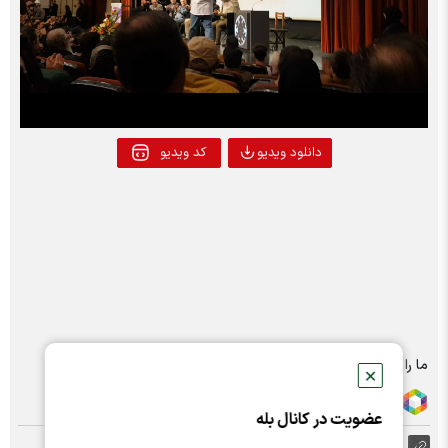
Play
Video
دانلود ویدیو
کد ویدیو
ما را در شبکه های اجتماعی دنبال کنید :
✕
عضویت در کانال بله
https://nabzebourse.com/000MPl