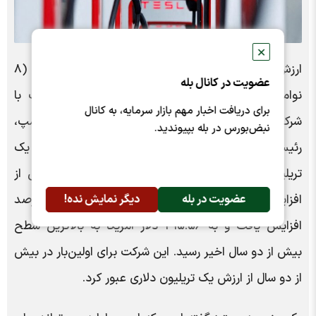
✕
ارزش بازار تسلا در یک افزایش شدید در روز جمعه (۸
عضویت در کانال بله
نوامبر) به دلیل افزایش شرط‌بندی برای رفتار مطلوب با
برای دریافت اخبار مهم بازار سرمایه، به کانال
شرکت‌های ایلان ماسک، در ازای حمایت او از دونالد ترامپ،
نبض‌بورس در بله بپیوندید.
رئیس‌جمهور منتخب در کمپین نظرسنجی‌اش، از مرز یک
تریلیون دلار عبور کرد. سهام این خودروساز برقی پس از
عضویت در بله
دیگر نمایش نده!
افزایش ۱۹.۳ درصدی تا پایان روز پنجشنبه، بیش از ۶ درصد
افزایش یافت و به ۳۱۵.۵۶ دلار آمریکا به بالاترین سطح
بیش از دو سال اخیر رسید. این شرکت برای اولین‌بار در بیش
از دو سال از ارزش یک تریلیون دلاری عبور کرد.