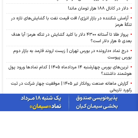
دلار در کانال ۱۸۸ هزار تومان ماند!
آرامش شکننده در بازار انرژی/ افت قیمت نفت با گشایش‌های تازه در
تنگۀ هرمز
پرواز طلا تا آستانه ۴۳۰۰ دلار با کلید گشایش در تنگه هرمز؛ آیا هدف
بعدی ۵ هزار دلار است؟
درج نماد «داروند» در بورس تهران | زیست اروند فارمد به بازار دوم
بورس پیوست
ترین‌های بورس چهارشنبه ۱۴ مردادماه ۱۴۰۵ | کدام نماد‌ها ورود پول
هوشمند داشتند؟
گزارش ماهانه صنعت روانکار تیر ۱۴۰۵ | موفقیت چهار شرکت در ثبت
رکورد تاریخی
پذیره‌نویسی صندوق نقره «سیان» از ۱۸ مرداد | جزئیات یازدهمین
صندوق نقره بورس کالا
عرضه اولیه «احیا» در راه فرابورس | جزئیات عرضه اولیه احیا و میزان
نقدینگی مورد نیاز
گزارش ماهانه سنگ آهن تیر ۱۴۰۵ | کگهر؛ ستاره بی‌رقیب صنعت