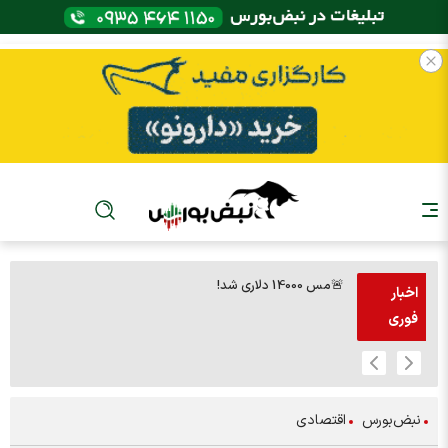
🚨مس 14000 دلاری شد!
🚨پز
اخبار
فوری
نبض‌بورس
اقتصادی