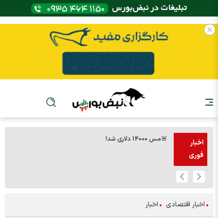
🚨مس 14000 دلاری شد!
🚨پز
اخبار
فوری
اخبار اقتصادی
اخبار