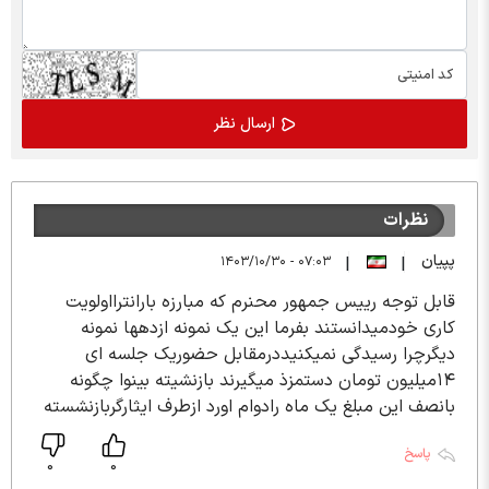
نظرات
پپیان
۰۷:۰۳ - ۱۴۰۳/۱۰/۳۰
|
|
قابل توجه رییس جمهور محنرم که مبارزه بارانترااولویت
کاری خودمیدانستند بفرما این یک نمونه ازدهها نمونه
دیگرچرا رسیدگی نمیکنیددرمقابل حضوریک جلسه ای
۱۴میلیون تومان دستمزذ میگیرند بازنشیته بینوا چگونه
بانصف این مبلغ یک ماه رادوام اورد ازطرف ایثارگربازنشسته
پاسخ
0
0