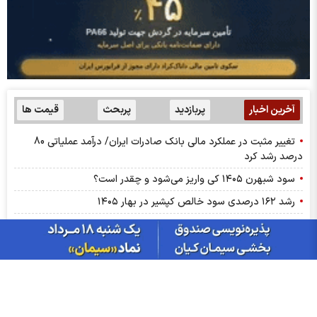
آخرین اخبار
پربازدید
پربحث
قیمت ها
تغییر مثبت در عملکرد مالی بانک صادرات ایران/ درآمد عملیاتی 80
درصد رشد کرد
سود شبهرن ۱۴۰۵ کی واریز می‌شود و چقدر است؟
رشد ۱۶۲ درصدی سود خالص کپشیر در بهار ۱۴۰۵
توقف اجرای دستورالعمل نحوه احراز صلاحیت مدیران عامل
پشت پرده تولید روزانه ۲۰ تن فنر در خگلپا
دلار در کانال ۱۸۸ هزار تومان ماند!
آرامش شکننده در بازار انرژی/ افت قیمت نفت با گشایش‌های تازه در
تنگۀ هرمز