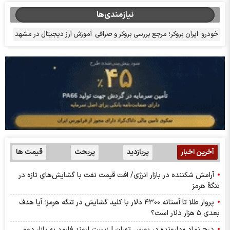
نیازمندی‌ها
خودرو
ایران بروکر؛ مرجع بررسی بروکر و صرافی
آموزش ارز دیجیتال در مشهد
آخرین اخبار
پربازدید
پربحث
قیمت ها
آرامش شکننده در بازار انرژی/ افت قیمت نفت با گشایش‌های تازه در
تنگۀ هرمز
پرواز طلا تا آستانه ۴۳۰۰ دلار با کلید گشایش در تنگه هرمز؛ آیا هدف
بعدی ۵ هزار دلار است؟
درج نماد «داروند» در بورس تهران | زیست اروند فارمد به بازار دوم