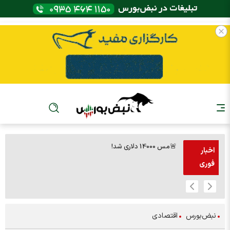
🚨مس 14000 دلاری شد!
🚨پز
اخبار
فوری
نبض‌بورس
اقتصادی